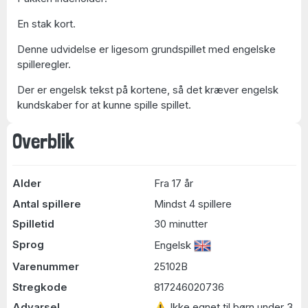
En stak kort.
Denne udvidelse er ligesom grundspillet med engelske
spilleregler.
Der er engelsk tekst på kortene, så det kræver engelsk
kundskaber for at kunne spille spillet.
Overblik
Alder
Fra 17 år
Antal spillere
Mindst 4 spillere
Spilletid
30 minutter
Sprog
Engelsk
Varenummer
25102B
Stregkode
817246020736
Advarsel
⚠ Ikke egnet til børn under 3