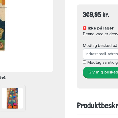
369,95 kr.
Ikke på lager
Denne vare er desvæ
Modtag besked på e-
Modtag samtidig
Giv mig beske
de):
Produktbeskr