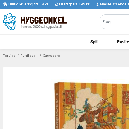
Hurtig levering fra 39 kr.
Fri fragt fra 499 kr.
Næste afsendel
Spil
Pusles
Forside
Familiespil
Cascadero