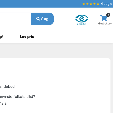
★★★★★
Google
0
Søg
Indkøbskurv
p!
Lav pris
sendebud
nvinde folkets tillid?
12 år