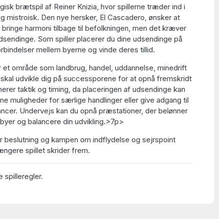
isk brætspil af Reiner Knizia, hvor spillerne træder ind i
t og mistroisk. Den nye hersker, El Cascadero, ønsker at
ringe harmoni tilbage til befolkningen, men det kræver
udsendinge. Som spiller placerer du dine udsendinge på
rbindelser mellem byerne og vinde deres tillid.
 et område som landbrug, handel, uddannelse, minedrift
u skal udvikle dig på successporene for at opnå fremskridt
nerer taktik og timing, da placeringen af udsendinge kan
e muligheder for særlige handlinger eller give adgang til
ancer. Undervejs kan du opnå præstationer, der belønner
e byer og balancere din udvikling.>7p>
r beslutning og kampen om indflydelse og sejrspoint
længere spillet skrider frem.
 spilleregler.