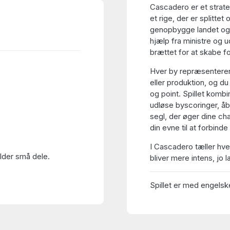
Cascadero er et strateg
et rige, der er splitte
genopbygge landet og b
hjælp fra ministre og 
brættet for at skabe fo
Hver by repræsenterer
eller produktion, og d
og point. Spillet kombi
udløse byscoringer, åbn
segl, der øger dine ch
din evne til at forbind
I Cascadero tæller hve
older små dele.
bliver mere intens, jo 
Spillet er med engelske