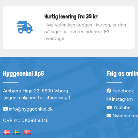
Hurtig levering fra 39 kr.
Hvis varen kan lægges i kurven, er den
på lager. Vi leverer indenfor 1-2
hverdage.
Hyggeonkel ApS
Følg os onli
Arnbjerg Høje 33, 8800 Viborg
Facebook
(ingen mulighed for afhentning!)
Instagram
Youtube
info@hyggeonkel.dk
Nyhedsbre
CVR nr.: DK38819046