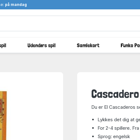
se:
på mandag
pil
Udendørs spil
Samlekort
Funko Po
Cascadero
Du er El Cascaderos 
Lykkes det dig at ge
For 2-4 spillere. Fra 
Sprog: engelsk