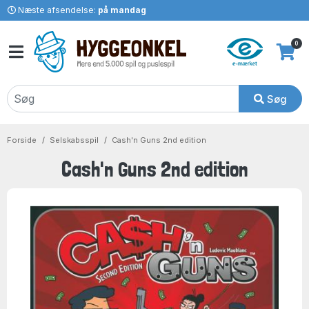
Næste afsendelse:
på mandag
0
Søg
Forside
Selskabsspil
Cash'n Guns 2nd edition
Cash'n Guns 2nd edition