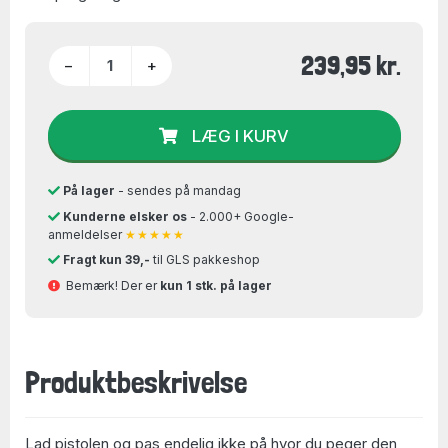
239,95 kr.
−
+
LÆG I KURV
På lager
- sendes på mandag
Kunderne elsker os
- 2.000+ Google-
anmeldelser
★★★★★
Fragt kun 39,-
til GLS pakkeshop
Bemærk! Der er
kun 1 stk. på lager
Produktbeskrivelse
Lad pistolen og pas endelig ikke på hvor du peger den