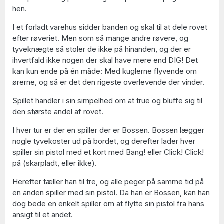
hen.
I et forladt varehus sidder banden og skal til at dele rovet
efter røveriet. Men som så mange andre røvere, og
tyveknægte så stoler de ikke på hinanden, og der er
ihvertfald ikke nogen der skal have mere end DIG! Det
kan kun ende på én måde: Med kuglerne flyvende om
ørerne, og så er det den rigeste overlevende der vinder.
Spillet handler i sin simpelhed om at true og bluffe sig til
den største andel af rovet.
I hver tur er der en spiller der er Bossen. Bossen lægger
nogle tyvekoster ud på bordet, og derefter lader hver
spiller sin pistol med et kort med Bang! eller Click! Click!
på (skarpladt, eller ikke).
Herefter tæller han til tre, og alle peger på samme tid på
en anden spiller med sin pistol. Da han er Bossen, kan han
dog bede en enkelt spiller om at flytte sin pistol fra hans
ansigt til et andet.