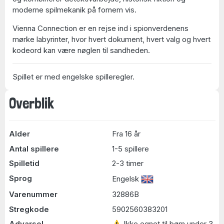
moderne spilmekanik på fornem vis.
Vienna Connection er en rejse ind i spionverdenens
mørke labyrinter, hvor hvert dokument, hvert valg og hvert
kodeord kan være nøglen til sandheden.
Spillet er med engelske spilleregler.
Overblik
Alder
Fra 16 år
Antal spillere
1-5 spillere
Spilletid
2-3 timer
Sprog
Engelsk
Varenummer
32886B
Stregkode
5902560383201
Advarsel
⚠ Ikke egnet til børn under 3