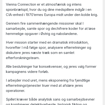
Vienna Connection er et atmosfærisk og intens
spionbrætspil, hvor du og dine medspillere indgår i en
CIA-enhed i 1970’ernes Europa midt under den kolde krig.
Gennem fire sammenhængende missioner skal I
samarbejde, samle spor og dechifrere koder for at løse
hemmelige opgaver i Østrig og nabolandene.
Hver mission starter med en dramatisk introduktion,
hvorefter I må følge spor, analysere efterretninger og
diskutere jeres næste træk som en samlet
efterforskningsteam.
Alle beslutninger har konsekvenser, og jeres valg former
kampagnens videre forløb.
I arbejder mod uret, mens eksponering fra fjendtlige
efterretningstjenester truer med at afsløre jeres
operationer.
Spillet kræver både analytisk sans og samarbejdsevner
og kombinerer detektivarbejde, historisk fiktion og