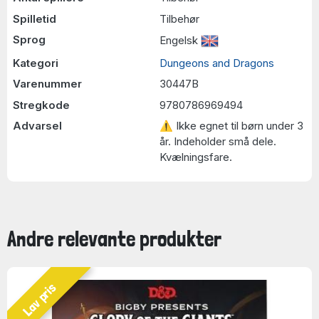
Spilletid
Tilbehør
Sprog
Engelsk
Kategori
Dungeons and Dragons
Varenummer
30447B
Stregkode
9780786969494
Advarsel
⚠ Ikke egnet til børn under 3
år. Indeholder små dele.
Kvælningsfare.
Andre relevante produkter
Lav pris