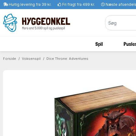
Hurtig levering fra 39 kr.
Fri fragt fra 499 kr.
Næste afsendel
Spil
Pusles
Forside
Voksenspil
Dice Throne: Adventures