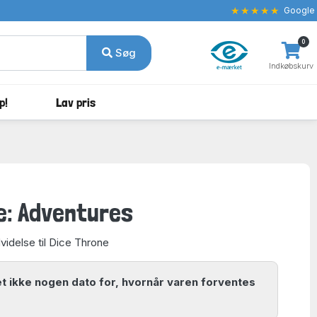
★★★★★
Google
0
Søg
Indkøbskurv
p!
Lav pris
e: Adventures
idelse til Dice Throne
ket ikke nogen dato for, hvornår varen forventes