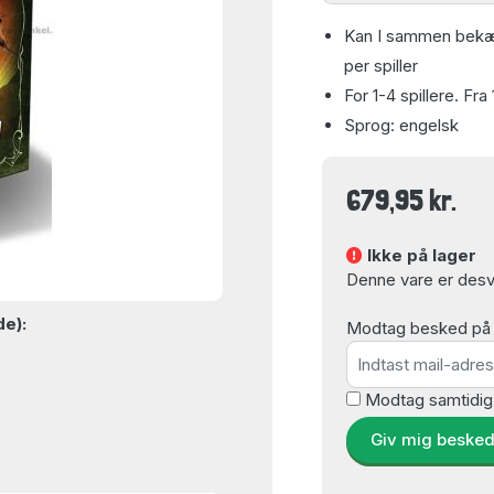
Kan I sammen bekæm
per spiller
For 1-4 spillere. Fra 
Sprog: engelsk
679,95 kr.
Ikke på lager
Denne vare er desvæ
de):
Modtag besked på e-
Modtag samtidig
Giv mig beske