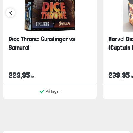
Dice Throne: Gunslinger vs
Marvel Di
Samurai
(Captain M
229,95
239,95
kr.
kr
På lager