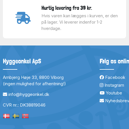
Hurtig levering fra 39 kr.
Hvis varen kan lægges i kurven, er den
på lager. Vi leverer indenfor 1-2
hverdage.
Hyggeonkel ApS
Følg os onli
Arnbjerg Høje 33, 8800 Viborg
Facebook
(ingen mulighed for afhentning!)
Instagram
Youtube
info@hyggeonkel.dk
Nyhedsbre
CVR nr.: DK38819046