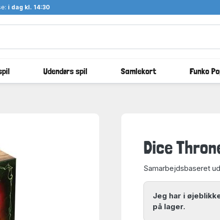
se:
i dag kl. 14:30
pil
Udendørs spil
Samlekort
Funko Po
Dice Thron
Samarbejdsbaseret udv
Jeg har i øjeblik
på lager.