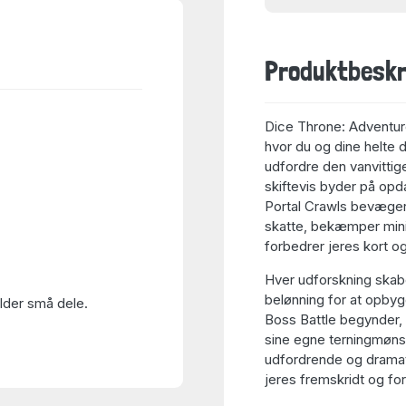
Produktbeskr
Dice Throne: Adventure
hvor du og dine helte 
udfordre den vanvittig
skiftevis byder på opd
Portal Crawls bevæger 
skatte, bekæmper mini
forbedrer jeres kort og
Hver udforskning skabe
belønning for at opbygg
older små dele.
Boss Battle begynder, s
sine egne terningmønst
udfordrende og dramati
jeres fremskridt og fo