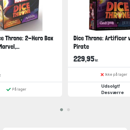
ce Throne: 2-Hero Box
Dice Throne: Artificer
arvel,...
Pirate
229,95
kr.
Ikke på lager
.
Udsolgt!
På lager
Desværre