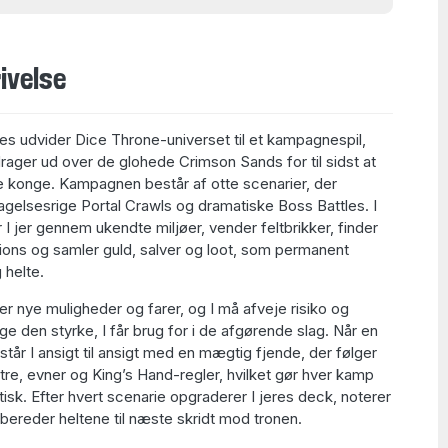
ivelse
s udvider Dice Throne-universet til et kampagnespil,
drager ud over de glohede Crimson Sands for til sidst at
e konge. Kampagnen består af otte scenarier, der
agelsesrige Portal Crawls og dramatiske Boss Battles. I
I jer gennem ukendte miljøer, vender feltbrikker, finder
ons og samler guld, salver og loot, som permanent
 helte.
r nye muligheder og farer, og I må afveje risiko og
e den styrke, I får brug for i de afgørende slag. Når en
tår I ansigt til ansigt med en mægtig fjende, der følger
re, evner og King’s Hand-regler, hvilket gør hver kamp
sk. Efter hvert scenarie opgraderer I jeres deck, noterer
rbereder heltene til næste skridt mod tronen.