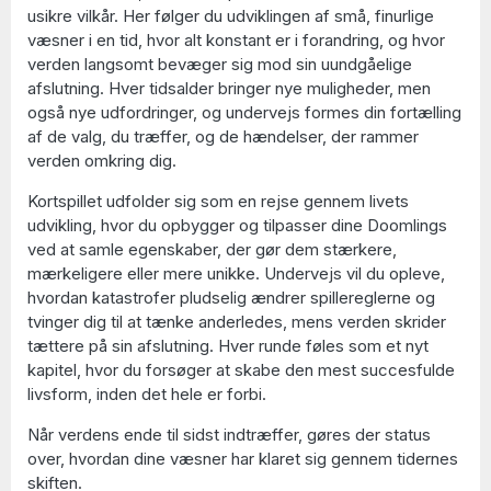
usikre vilkår. Her følger du udviklingen af små, finurlige
væsner i en tid, hvor alt konstant er i forandring, og hvor
verden langsomt bevæger sig mod sin uundgåelige
afslutning. Hver tidsalder bringer nye muligheder, men
også nye udfordringer, og undervejs formes din fortælling
af de valg, du træffer, og de hændelser, der rammer
verden omkring dig.
Kortspillet udfolder sig som en rejse gennem livets
udvikling, hvor du opbygger og tilpasser dine Doomlings
ved at samle egenskaber, der gør dem stærkere,
mærkeligere eller mere unikke. Undervejs vil du opleve,
hvordan katastrofer pludselig ændrer spillereglerne og
tvinger dig til at tænke anderledes, mens verden skrider
tættere på sin afslutning. Hver runde føles som et nyt
kapitel, hvor du forsøger at skabe den mest succesfulde
livsform, inden det hele er forbi.
Når verdens ende til sidst indtræffer, gøres der status
over, hvordan dine væsner har klaret sig gennem tidernes
skiften.