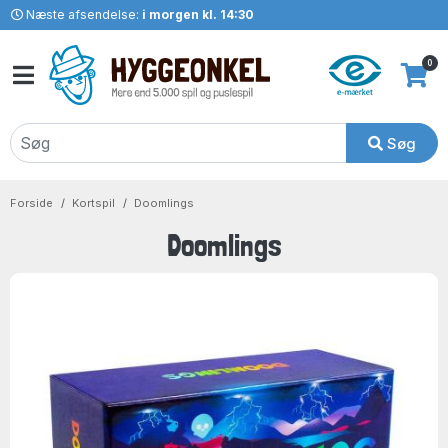
Næste afsendelse:
i morgen kl. 14:30
0
Søg
Forside
Kortspil
Doomlings
Doomlings