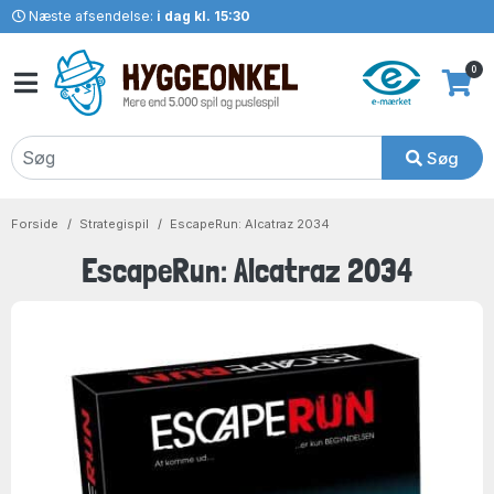
Næste afsendelse:
i dag kl. 15:30
0
Søg
Forside
Strategispil
EscapeRun: Alcatraz 2034
EscapeRun: Alcatraz 2034