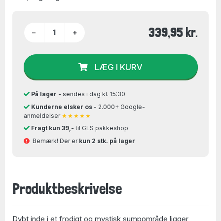
339,95 kr.
−
+
LÆG I KURV
På lager
- sendes i dag kl. 15:30
Kunderne elsker os
- 2.000+ Google-
anmeldelser
★★★★★
Fragt kun 39,-
til GLS pakkeshop
Bemærk! Der er
kun 2 stk. på lager
Produktbeskrivelse
Dybt inde i et frodigt og mystisk sumpområde ligger