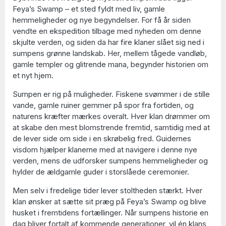
Feya’s Swamp – et sted fyldt med liv, gamle
hemmeligheder og nye begyndelser. For få år siden
vendte en ekspedition tilbage med nyheden om denne
skjulte verden, og siden da har fire klaner slået sig ned i
sumpens grønne landskab. Her, mellem tågede vandløb,
gamle templer og glitrende mana, begynder historien om
et nyt hjem.
Sumpen er rig på muligheder. Fiskene svømmer i de stille
vande, gamle ruiner gemmer på spor fra fortiden, og
naturens kræfter mærkes overalt. Hver klan drømmer om
at skabe den mest blomstrende fremtid, samtidig med at
de lever side om side i en skrøbelig fred. Guidernes
visdom hjælper klanerne med at navigere i denne nye
verden, mens de udforsker sumpens hemmeligheder og
hylder de ældgamle guder i storslåede ceremonier.
Men selv i fredelige tider lever stoltheden stærkt. Hver
klan ønsker at sætte sit præg på Feya’s Swamp og blive
husket i fremtidens fortællinger. Når sumpens historie en
dag bliver fortalt af kommende generationer, vil én klans