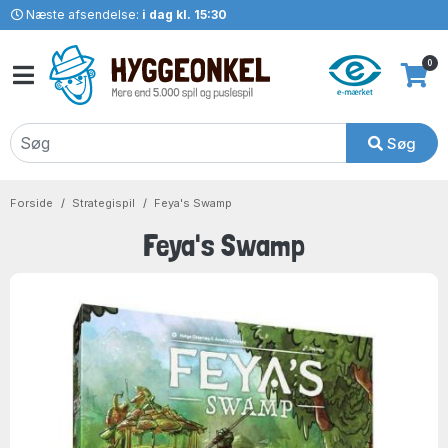
Næste afsendelse:
i dag kl. 15:30
0
Søg
Forside
Strategispil
Feya's Swamp
Feya's Swamp