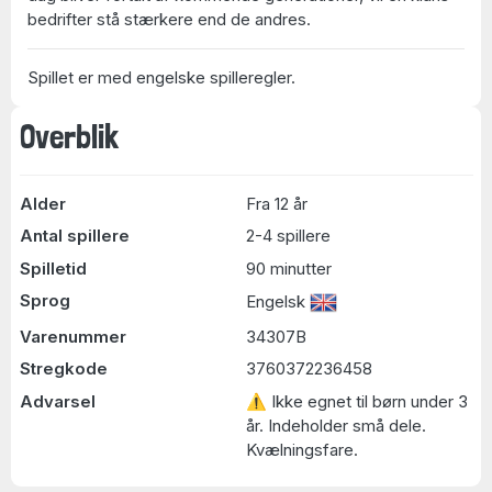
bedrifter stå stærkere end de andres.
Spillet er med engelske spilleregler.
Overblik
Alder
Fra 12 år
Antal spillere
2-4 spillere
Spilletid
90 minutter
Sprog
Engelsk
Varenummer
34307B
Stregkode
3760372236458
Advarsel
⚠ Ikke egnet til børn under 3
år. Indeholder små dele.
Kvælningsfare.