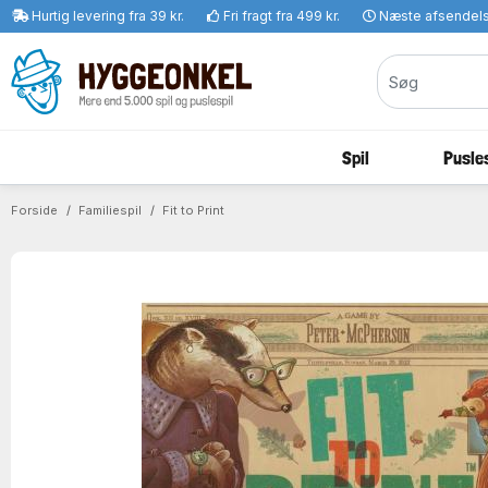
Hurtig levering fra 39 kr.
Fri fragt fra 499 kr.
Næste afsendel
Spil
Pusles
Forside
Familiespil
Fit to Print