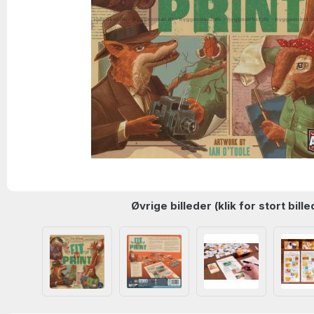
Øvrige billeder (klik for stort bille