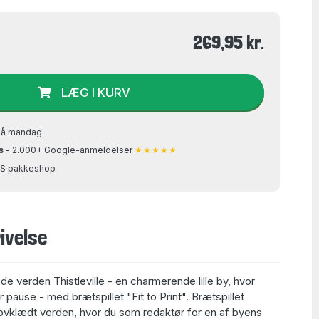
269,95 kr.
LÆG I KURV
på mandag
s
- 2.000+ Google-anmeldelser
★★★★★
GLS pakkeshop
ivelse
e verden Thistleville - en charmerende lille by, hvor
 pause - med brætspillet "Fit to Print". Brætspillet
 skovklædt verden, hvor du som redaktør for en af byens