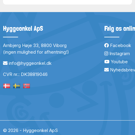
Hyggeonkel ApS
Følg os onli
Arnbjerg Høje 33, 8800 Viborg
Facebook
(ingen mulighed for afhentning!)
Instagram
Youtube
info@hyggeonkel.dk
Nyhedsbre
CVR nr.: DK38819046
© 2026 - Hyggeonkel ApS