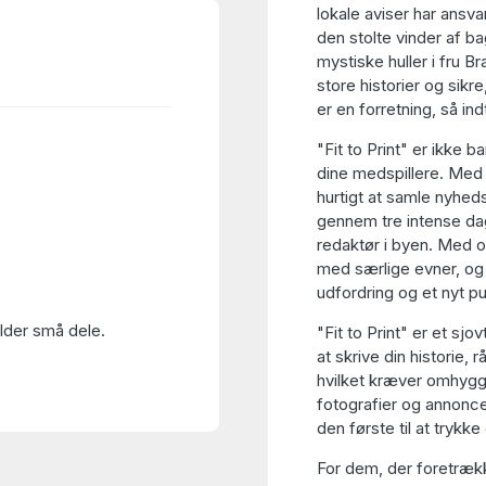
lokale aviser har ansva
den stolte vinder af b
mystiske huller i fru 
store historier og sikr
er en forretning, så in
"Fit to Print" er ikke 
dine medspillere. Med 
hurtigt at samle nyheds
gennem tre intense dag
redaktør i byen. Med ov
med særlige evner, og 
udfordring og et nyt pus
older små dele.
"Fit to Print" er et sjo
at skrive din historie,
hvilket kræver omhyggel
fotografier og annoncer
den første til at trykke 
For dem, der foretrækker