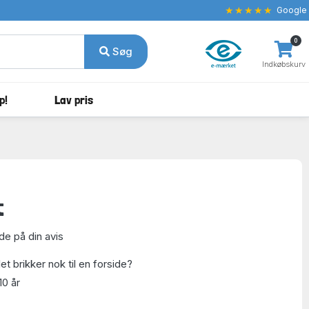
★★★★★
Google
0
Søg
Indkøbskurv
p!
Lav pris
t
de på din avis
t brikker nok til en forside?
10 år