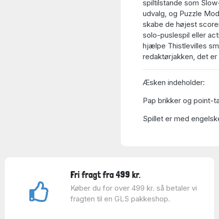
spiltilstande som Slow-
udvalg, og Puzzle Mode
skabe de højest score
solo-puslespil eller ac
hjælpe Thistlevilles sm
redaktørjakken, det er 
Æsken indeholder:
Pap brikker og point-ta
Spillet er med engelske
Fri fragt fra 499 kr.
Køber du for over 499 kr. så betaler vi
fragten til en GLS pakkeshop.