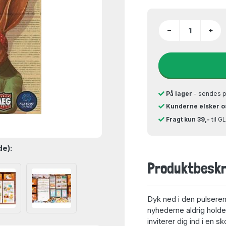
−
+
På lager
- sendes 
Kunderne elsker o
Fragt kun 39,-
til 
de):
Produktbeskr
Dyk ned i den pulserend
nyhederne aldrig holder
inviterer dig ind i en