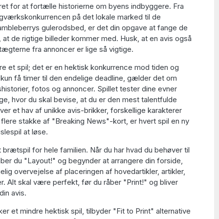
ret for at fortælle historierne om byens indbyggere. Fra
agværkskonkurrencen på det lokale marked til de
Brambleberrys gulerodsbed, er det din opgave at fange de
e, at de rigtige billeder kommer med. Husk, at en avis også
dtægterne fra annoncer er lige så vigtige.
bare et spil; det er en hektisk konkurrence mod tiden og
kun få timer til den endelige deadline, gælder det om
historier, fotos og annoncer. Spillet tester dine evner
e, hvor du skal bevise, at du er den mest talentfulde
er et hav af unikke avis-brikker, forskellige karakterer
flere stakke af "Breaking News"-kort, er hvert spil en ny
lespil at løse.
vt brætspil for hele familien. Når du har hvad du behøver til
 råber du "Layout!" og begynder at arrangere din forside,
ig overvejelse af placeringen af hovedartikler, artikler,
. Alt skal være perfekt, før du råber "Print!" og bliver
din avis.
 et mindre hektisk spil, tilbyder "Fit to Print" alternative