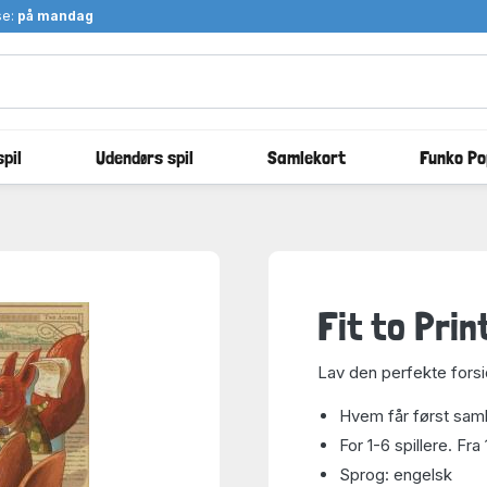
se:
på mandag
pil
Udendørs spil
Samlekort
Funko Po
Fit to Prin
Lav den perfekte forsi
Hvem får først samle
For 1-6 spillere. Fra 
Sprog: engelsk