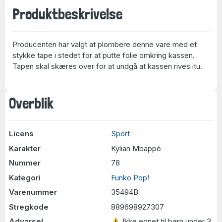
Produktbeskrivelse
Producenten har valgt at plombere denne vare med et
stykke tape i stedet for at putte folie omkring kassen.
Tapen skal skæres over for at undgå at kassen rives itu.
Overblik
Licens
Sport
Karakter
Kylian Mbappé
Nummer
78
Kategori
Funko Pop!
Varenummer
35494B
Stregkode
889698927307
Advarsel
⚠ Ikke egnet til børn under 3