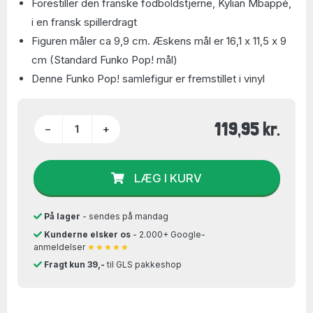
Forestiller den franske fodboldstjerne, Kylian Mbappé,
i en fransk spillerdragt
Figuren måler ca 9,9 cm. Æskens mål er 16,1 x 11,5 x 9
cm (Standard Funko Pop! mål)
Denne Funko Pop! samlefigur er fremstillet i vinyl
119,95 kr.
−
+
LÆG I KURV
På lager
- sendes på mandag
Kunderne elsker os
- 2.000+ Google-
anmeldelser
★★★★★
Fragt kun 39,-
til GLS pakkeshop