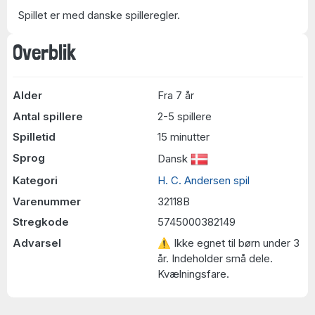
Spillet er med danske spilleregler.
Overblik
Alder
Fra 7 år
Antal spillere
2-5 spillere
Spilletid
15 minutter
Sprog
Dansk
Kategori
H. C. Andersen spil
Varenummer
32118B
Stregkode
5745000382149
Advarsel
⚠ Ikke egnet til børn under 3
år. Indeholder små dele.
Kvælningsfare.