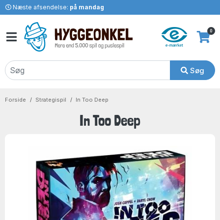
Næste afsendelse:
på mandag
0
Søg
Forside
Strategispil
In Too Deep
In Too Deep