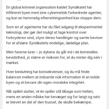
En global kriminel organisation kaldet Syndikatet har
infiltreret byen med sine cybernetisk forbedrede agenter,
og kun en hemmelig efterretningsenhed kan stoppe dem.
Som en af agenterne har du fået adgang til eksperimentel
teknologi, der gør det muligt at tage kontrol over
forbryderes sind, styre deres handlinger og samle beviser
for at afsløre Syndikatets endelige, dødelige plan.
Men farerne lurer – jo dybere du går ind i de kriminelles
bevidsthed, jo større er risikoen for, at du mister dig selv i
mørket.
Hver beslutning har konsekvenser, og du må finde
balancen mellem at indsamle nok information til at redde
byen og at bevare din egen moralske integritet.
Når spillet slutter, vil én spiller stå tilbage som helten,
mens en anden måske har bevæget sig for langt og selv
er blevet en del af den trussel, de skulle bekæmpe.