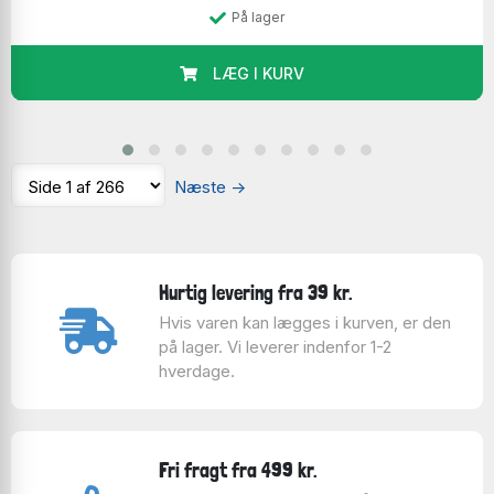
På lager
LÆG I KURV
Jeg lægger ofte selv puslespil. Her et 3D-puslespil
sammen med min søn.
Vi diskuterer stadig hvem der ser mest koncentreret
ud på billedet!
Næste
→
Hurtig levering fra 39 kr.
Hvis varen kan lægges i kurven, er den
på lager. Vi leverer indenfor 1-2
hverdage.
Fri fragt fra 499 kr.