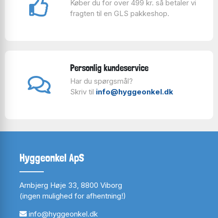
Køber du for over 499 kr. så betaler vi
fragten til en GLS pakkeshop.
Personlig kundeservice
Har du spørgsmål?
Skriv til
info@hyggeonkel.dk
Hyggeonkel ApS
Arnbjerg Høje 33, 8800 Viborg
(ingen mulighed for afhentning!)
info@hyggeonkel.dk