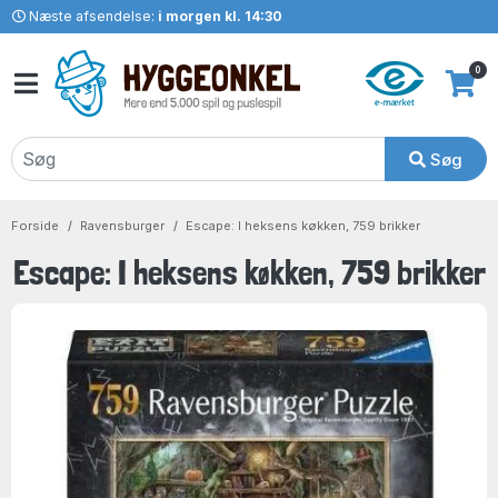
Næste afsendelse:
i morgen kl. 14:30
0
Søg
Forside
Ravensburger
Escape: I heksens køkken, 759 brikker
Escape: I heksens køkken, 759 brikker