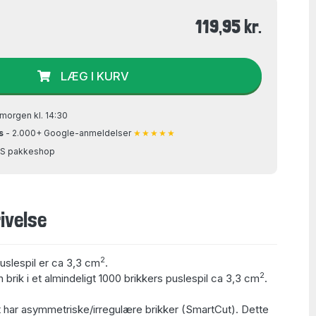
119,95 kr.
LÆG I KURV
morgen kl. 14:30
s
- 2.000+ Google-anmeldelser
★★★★★
GLS pakkeshop
ivelse
2
puslespil er ca 3,3 cm
.
2
 brik i et almindeligt 1000 brikkers puslespil ca 3,3 cm
.
 har asymmetriske/irregulære brikker (SmartCut). Dette