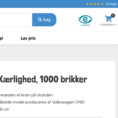
★★★★★
Google
0
Søg
Indkøbskurv
p!
Lav pris
 Kærlighed, 1000 brikker
 hinanden et kram på stranden
e Beetle model produceres af Volkswagen (VW)
48 cm