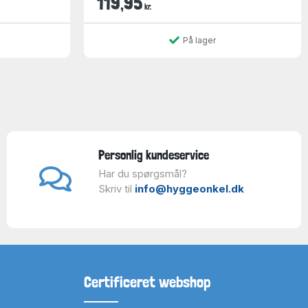
119,95
kr.
På lager
Personlig kundeservice
Har du spørgsmål?
Skriv til
info@hyggeonkel.dk
Certificeret webshop