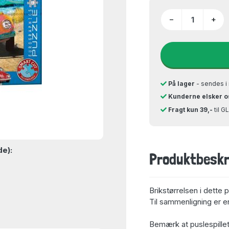
−
+
På lager
- sendes i 
Kunderne elsker o
Fragt kun 39,-
til 
de):
Produktbeskr
Brikstørrelsen i dette 
Til sammenligning er en
Bemærk at puslespillet