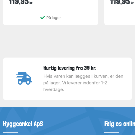
119,95
119,95
kr.
kr.
På lager
Hurtig levering fra 39 kr.
Hvis varen kan lægges i kurven, er den
på lager. Vi leverer indenfor 1-2
hverdage.
Hyggeonkel ApS
Følg os onli