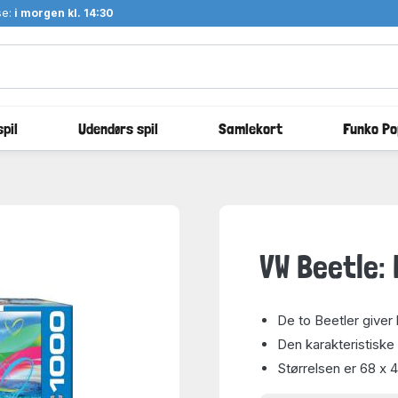
se:
i morgen kl. 14:30
pil
Udendørs spil
Samlekort
Funko Po
VW Beetle:
De to Beetler giver
Den karakteristisk
Størrelsen er 68 x 