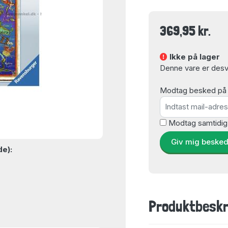
369,95 kr.
Ikke på lager
Denne vare er desvæ
Modtag besked på e-
Modtag samtidig
Giv mig beske
de):
Produktbeskr