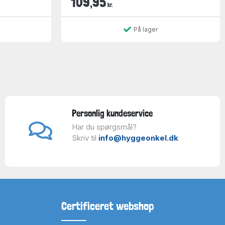
109,95
kr.
På lager
Personlig kundeservice
Har du spørgsmål?
Skriv til
info@hyggeonkel.dk
Certificeret webshop