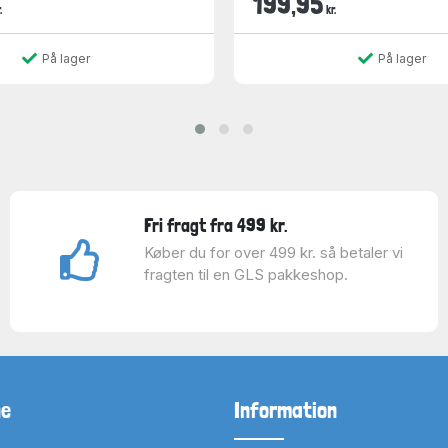
199,95
.
kr.
På lager
På lager
Fri fragt fra 499 kr.
Køber du for over 499 kr. så betaler vi
fragten til en GLS pakkeshop.
ne
Information