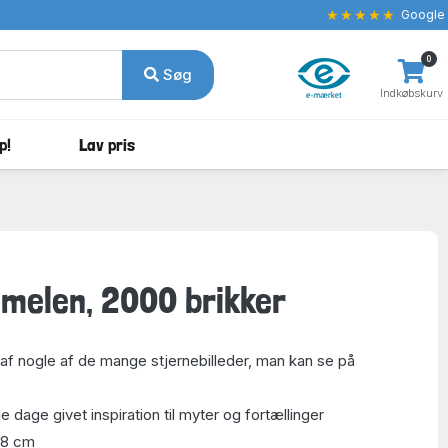
★★★★★
Google
0
Søg
Indkøbskurv
p!
Lav pris
melen, 2000 brikker
 af nogle af de mange stjernebilleder, man kan se på
e dage givet inspiration til myter og fortællinger
98 cm