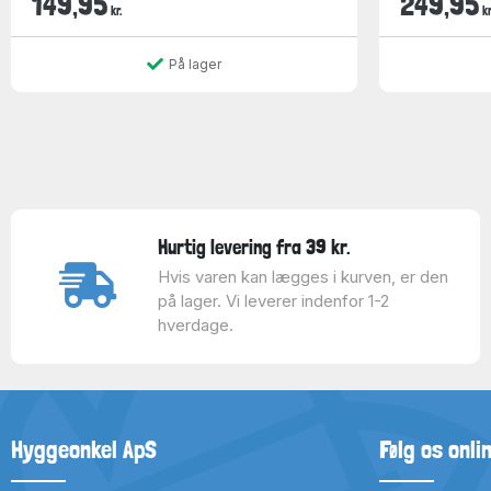
149,95
249,95
kr.
kr
På lager
Hurtig levering fra 39 kr.
Hvis varen kan lægges i kurven, er den
på lager. Vi leverer indenfor 1-2
hverdage.
Hyggeonkel ApS
Følg os onli