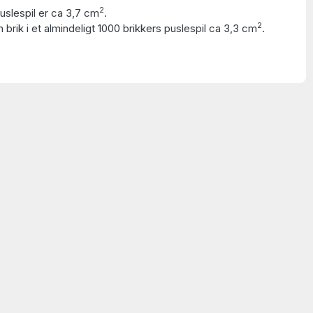
2
puslespil er ca 3,7 cm
.
2
 brik i et almindeligt 1000 brikkers puslespil ca 3,3 cm
.