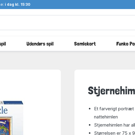
se:
i dag kl. 15:30
pil
Udendørs spil
Samlekort
Funko Po
Stjernehim
Et farverigt portræt
nattehimlen
Stjernehimlen har all
Størrelsen er 75 x 