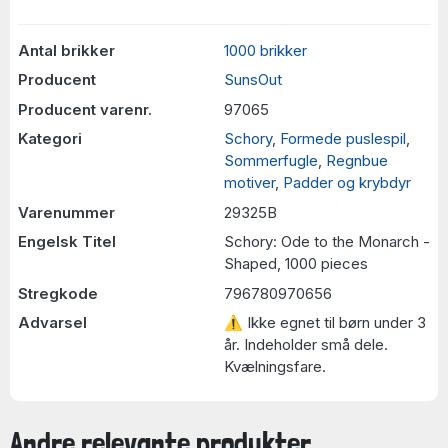
Antal brikker
1000 brikker
Producent
SunsOut
Producent varenr.
97065
Kategori
Schory
,
Formede puslespil
,
Sommerfugle
,
Regnbue
motiver
,
Padder og krybdyr
Varenummer
29325B
Engelsk Titel
Schory: Ode to the Monarch -
Shaped, 1000 pieces
Stregkode
796780970656
Advarsel
⚠ Ikke egnet til børn under 3
år. Indeholder små dele.
Kvælningsfare.
Andre relevante produkter