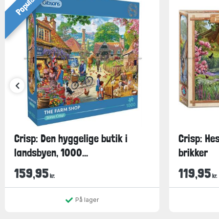
Populær
Crisp: Den hyggelige butik i
Crisp: He
landsbyen, 1000...
brikker
159,95
119,95
kr.
kr.
På lager