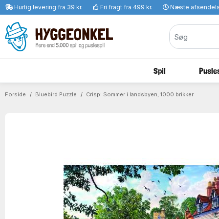
Hurtig levering fra 39 kr.
Fri fragt fra 499 kr.
Næste afsendel
Spil
Pusles
Forside
Bluebird Puzzle
Crisp: Sommer i landsbyen, 1000 brikker