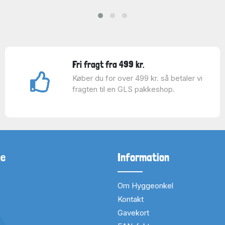
Fri fragt fra 499 kr.
Køber du for over 499 kr. så betaler vi
fragten til en GLS pakkeshop.
ne
Information
Om Hyggeonkel
Kontakt
Gavekort