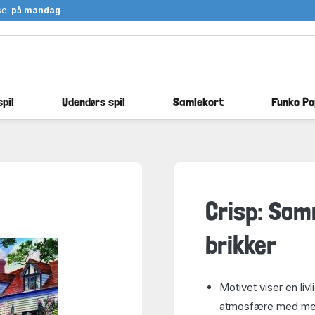
se:
på mandag
pil
Udendørs spil
Samlekort
Funko Po
Crisp: Som
brikker
Motivet viser en li
atmosfære med men