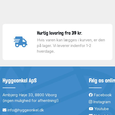
Hurtig levering fra 39 kr.
Hvis varen kan lægges i kurven, er den
på lager. Vi leverer indenfor 1-2
hverdage.
Hyggeonkel ApS
Følg os onli
Arnbjerg Høje 33, 8800 Viborg
Facebook
(ingen mulighed for afhentning!)
Instagram
Youtube
info@hyggeonkel.dk