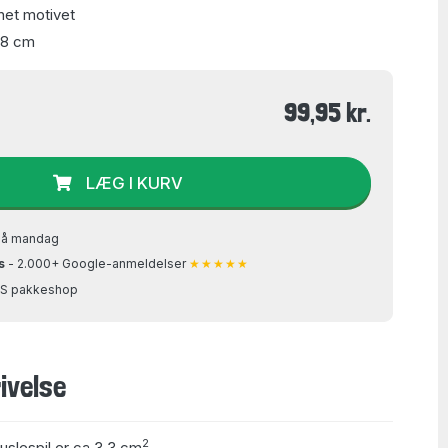
net motivet
48 cm
99,95 kr.
LÆG I KURV
på mandag
s
- 2.000+ Google-anmeldelser
★★★★★
GLS pakkeshop
ivelse
2
puslespil er ca 3,3 cm
.