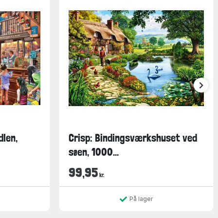
dlen,
Crisp: Bindingsværkshuset ved
søen, 1000...
99,95
kr.
På lager