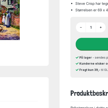
Steve Crisp har teg
Størrelsen er 69 x 
−
+
På lager
- sendes 
Kunderne elsker o
Fragt kun 39,-
til 
Produktbeskr
Brikstørrelsen i dette 