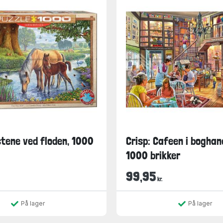
stene ved floden, 1000
Crisp: Cafeen i boghan
1000 brikker
99,95
kr.
På lager
På lager