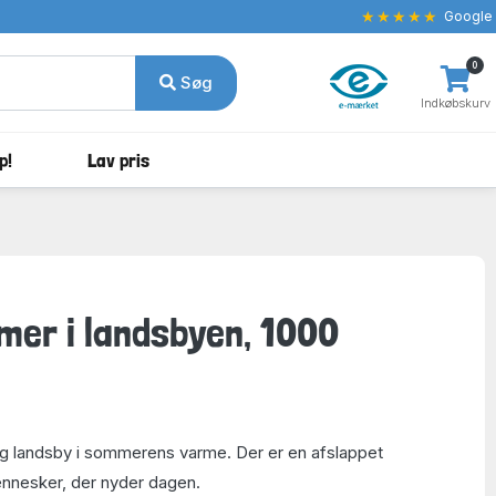
★★★★★
Google
0
Søg
Indkøbskurv
p!
Lav pris
mer i landsbyen, 1000
vlig landsby i sommerens varme. Der er en afslappet
nesker, der nyder dagen.