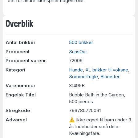
det for andre ikke spiller nogen rolle.
Overblik
Antal brikker
500 brikker
Producent
SunsOut
Producent varenr.
72009
Kategori
Hunde
,
XL brikker til voksne
,
Sommerfugle
,
Blomster
Varenummer
31495B
Engelsk Titel
Bubble Bath in the Garden,
500 pieces
Stregkode
796780720091
Advarsel
⚠ Ikke egnet til børn under 3
år. Indeholder små dele.
Kvælningsfare.