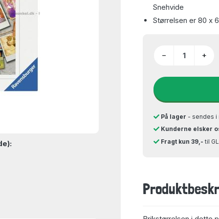
Snehvide
Størrelsen er 80 x 
−
+
På lager
- sendes i 
Kunderne elsker o
Fragt kun 39,-
til 
de):
Produktbeskr
Brikstørrelsen i dette 