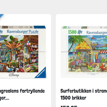
ogreolens fortryllende
Surferbutikken i stran
r,...
1500 brikker