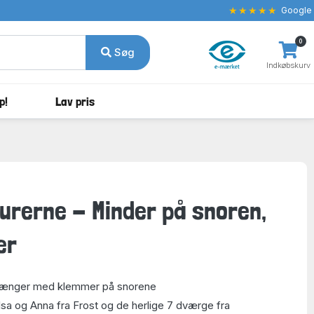
★★★★★
Google
0
Søg
Indkøbskurv
p!
Lav pris
gurerne - Minder på snoren,
er
ænger med klemmer på snorene
sa og Anna fra Frost og de herlige 7 dværge fra