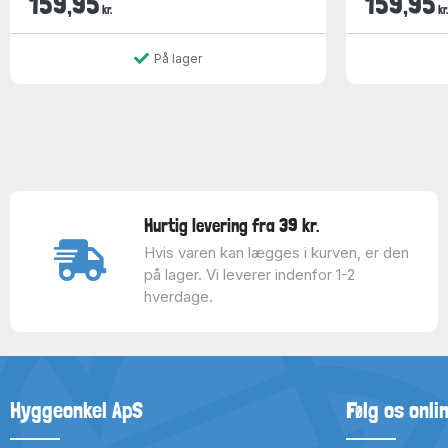
159,95
159,95
kr.
kr.
På lager
Hurtig levering fra 39 kr.
Hvis varen kan lægges i kurven, er den
på lager. Vi leverer indenfor 1-2
hverdage.
Hyggeonkel ApS
Følg os onli