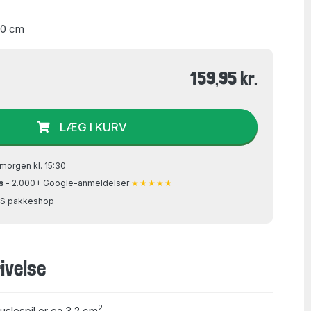
60 cm
159,95 kr.
LÆG I KURV
morgen kl. 15:30
s
- 2.000+ Google-anmeldelser
★★★★★
GLS pakkeshop
ivelse
2
puslespil er ca 3,2 cm
.