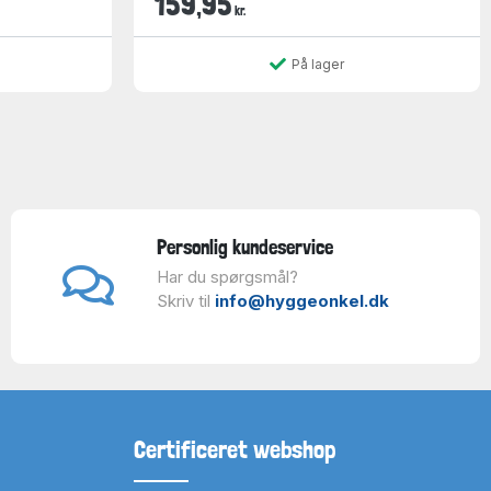
159,95
kr.
På lager
Personlig kundeservice
Har du spørgsmål?
Skriv til
info@hyggeonkel.dk
Certificeret webshop