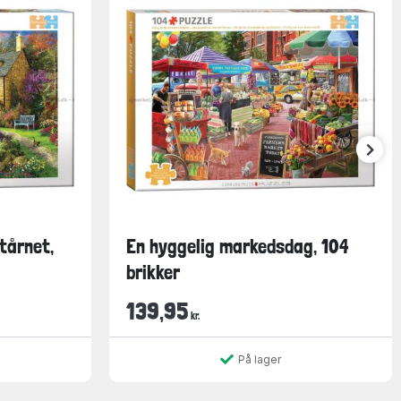
tårnet,
En hyggelig markedsdag, 104
brikker
139,95
kr.
På lager