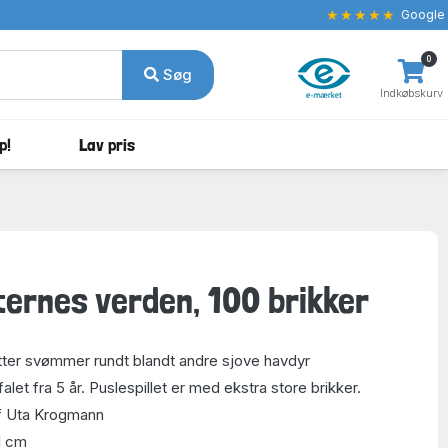
★★★★★
Google
0
Søg
Indkøbskurv
p!
Lav pris
ernes verden, 100 brikker
tter svømmer rundt blandt andre sjove havdyr
alet fra 5 år. Puslespillet er med ekstra store brikker.
af Uta Krogmann
1 cm