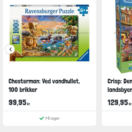
Chesterman: Ved vandhullet,
Crisp: Den
100 brikker
landsbyen,
99,95
129,95
kr.
kr.
På lager