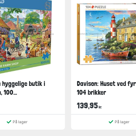
 hyggelige butik i
Davison: Huset ved fyr
 100...
104 brikker
139,95
kr.
På lager
På lager