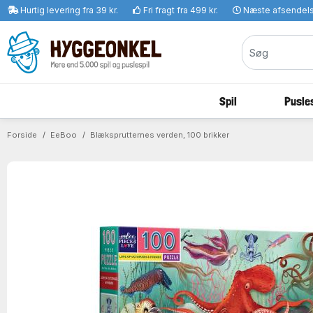
Hurtig levering fra 39 kr.
Fri fragt fra 499 kr.
Næste afsendel
Spil
Pusles
Forside
EeBoo
Blæksprutternes verden, 100 brikker