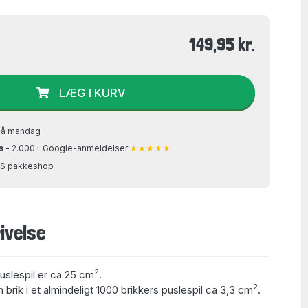
149,95 kr.
LÆG I KURV
på mandag
s
- 2.000+ Google-anmeldelser
★★★★★
GLS pakkeshop
ivelse
2
puslespil er ca 25 cm
.
2
 brik i et almindeligt 1000 brikkers puslespil ca 3,3 cm
.