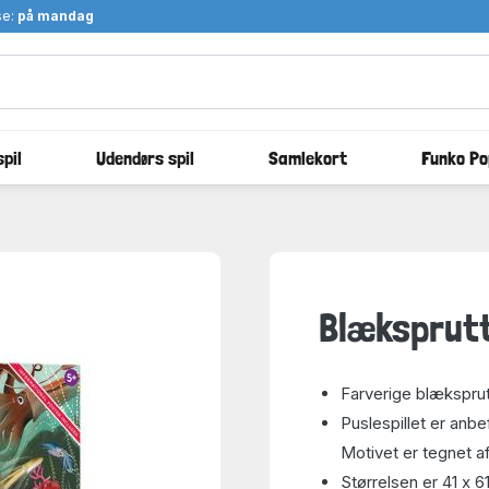
se:
på mandag
pil
Udendørs spil
Samlekort
Funko Po
Blæksprutt
Farverige blækspru
Puslespillet er anbef
Motivet er tegnet 
Størrelsen er 41 x 6