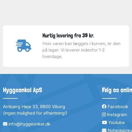
Hurtig levering fra 39 kr.
Hvis varen kan lægges i kurven, er den
på lager. Vi leverer indenfor 1-2
hverdage.
Hyggeonkel ApS
Følg os onli
Arnbjerg Høje 33, 8800 Viborg
Facebook
(ingen mulighed for afhentning!)
Instagram
Youtube
info@hyggeonkel.dk
Nyhedsbre