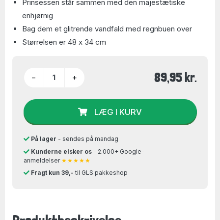
Prinsessen står sammen med den majestætiske
enhjørnig
Bag dem et glitrende vandfald med regnbuen over
Størrelsen er 48 x 34 cm
89,95 kr.
−
+
LÆG I KURV
På lager
- sendes på mandag
Kunderne elsker os
- 2.000+ Google-
anmeldelser
★★★★★
Fragt kun 39,-
til GLS pakkeshop