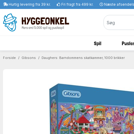
Hurtig levering fra 39 kr.
Fri fragt fra 499 kr.
Næste afsendel
Spil
Pusles
Forside
Gibsons
Daughers: Barndommens skatkammer, 1000 brikker