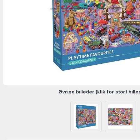
Øvrige billeder (klik for stort bille