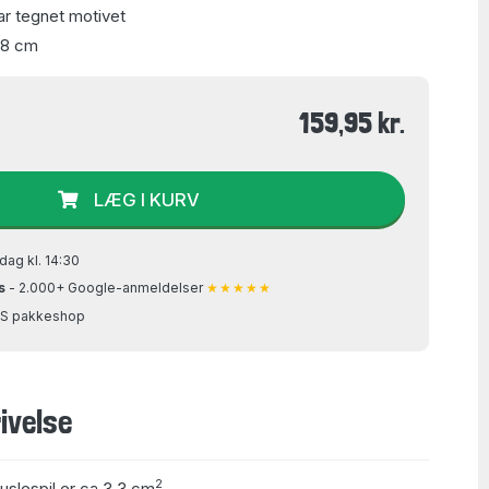
r tegnet motivet
68 cm
159,95 kr.
LÆG I KURV
dag kl. 14:30
s
- 2.000+ Google-anmeldelser
★★★★★
GLS pakkeshop
ivelse
2
puslespil er ca 3,3 cm
.