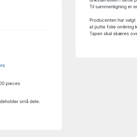
Til sammenligning er en
Producenten har valgt 
at putte folie omkring 
Tapen skal skæres over
ers
000 pieces
Indeholder små dele.