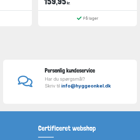
159,95
kr.
På lager
Personlig kundeservice
Har du spørgsmål?
Skriv til
info@hyggeonkel.dk
Certificeret webshop