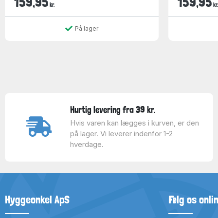
159,95
159,95
kr.
kr.
På lager
Hurtig levering fra 39 kr.
Hvis varen kan lægges i kurven, er den
på lager. Vi leverer indenfor 1-2
hverdage.
Hyggeonkel ApS
Følg os onli