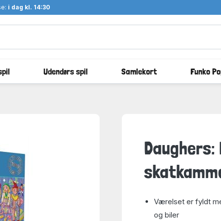
se:
i dag kl. 14:30
pil
Udendørs spil
Samlekort
Funko Po
Daughers:
skatkammer
Værelset er fyldt me
og biler