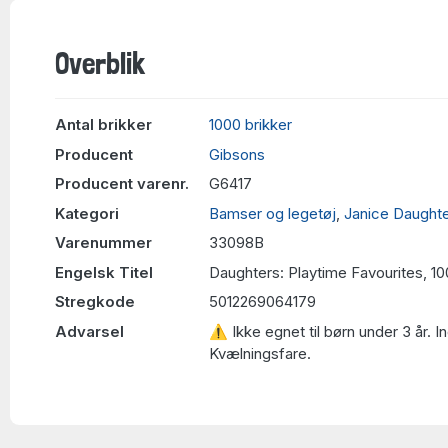
Overblik
Antal brikker
1000 brikker
Producent
Gibsons
Producent varenr.
G6417
Kategori
Bamser og legetøj
,
Janice Daught
Varenummer
33098B
Engelsk Titel
Daughters: Playtime Favourites, 1
Stregkode
5012269064179
Advarsel
⚠ Ikke egnet til børn under 3 år. 
Kvælningsfare.