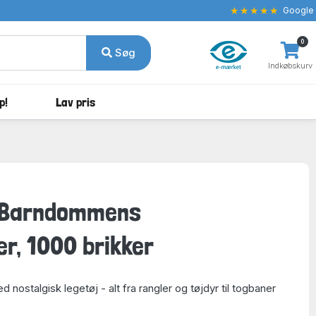
★★★★★
Google
0
Søg
Indkøbskurv
p!
Lav pris
 Barndommens
, 1000 brikker
d nostalgisk legetøj - alt fra rangler og tøjdyr til togbaner