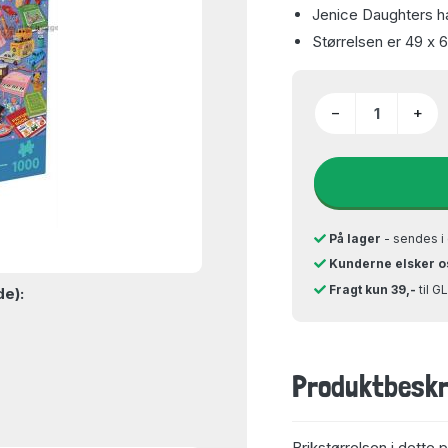
Jenice Daughters ha
Størrelsen er 49 x 
−
+
På lager
- sendes i 
Kunderne elsker o
Fragt kun 39,-
til 
de):
Produktbeskr
Brikstørrelsen i dette 