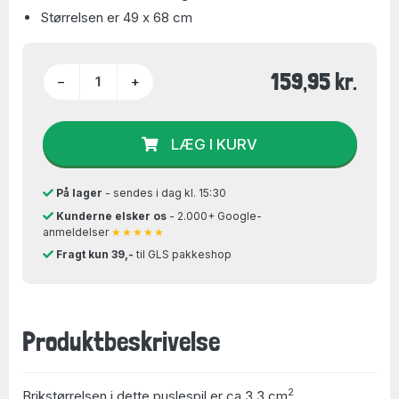
Størrelsen er 49 x 68 cm
159,95 kr.
−
+
LÆG I KURV
På lager
- sendes i dag kl. 15:30
Kunderne elsker os
- 2.000+ Google-
anmeldelser
★★★★★
Fragt kun 39,-
til GLS pakkeshop
Produktbeskrivelse
2
Brikstørrelsen i dette puslespil er ca 3,3 cm
.