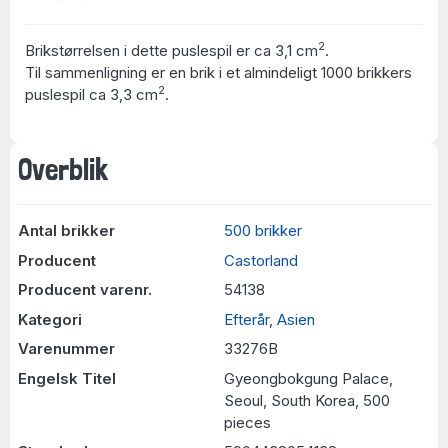
2
Brikstørrelsen i dette puslespil er ca 3,1 cm
.
Til sammenligning er en brik i et almindeligt 1000 brikkers
2
puslespil ca 3,3 cm
.
Overblik
Antal brikker
500 brikker
Producent
Castorland
Producent varenr.
54138
Kategori
Efterår
,
Asien
Varenummer
33276B
Engelsk Titel
Gyeongbokgung Palace,
Seoul, South Korea, 500
pieces