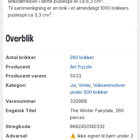
Brikstørrelsen i dette puslespil er ca 6,3 cm
.
Til sammenligning er en brik i et almindeligt 1000 brikkers
2
puslespil ca 3,3 cm
.
Overblik
Antal brikker
260 brikker
Producent
Art Puzzle
Producent varenr.
5033
Kategori
Jul
,
Vinter
,
Voksenmotiver
under 500 brikker
Varenummer
33298B
Engelsk Titel
The Winter Fairytale, 260
pieces
Stregkode
8682450140332
Advarsel
⚠ Ikke egnet til børn under 3