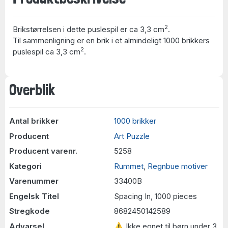
2
Brikstørrelsen i dette puslespil er ca 3,3 cm
.
Til sammenligning er en brik i et almindeligt 1000 brikkers
2
puslespil ca 3,3 cm
.
Overblik
Antal brikker
1000 brikker
Producent
Art Puzzle
Producent varenr.
5258
Kategori
Rummet
,
Regnbue motiver
Varenummer
33400B
Engelsk Titel
Spacing In, 1000 pieces
Stregkode
8682450142589
Advarsel
⚠ Ikke egnet til børn under 3