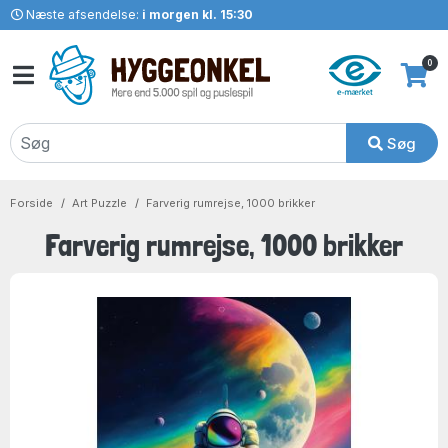
Næste afsendelse:
i morgen kl. 15:30
0
Søg
Forside
Art Puzzle
Farverig rumrejse, 1000 brikker
Farverig rumrejse, 1000 brikker