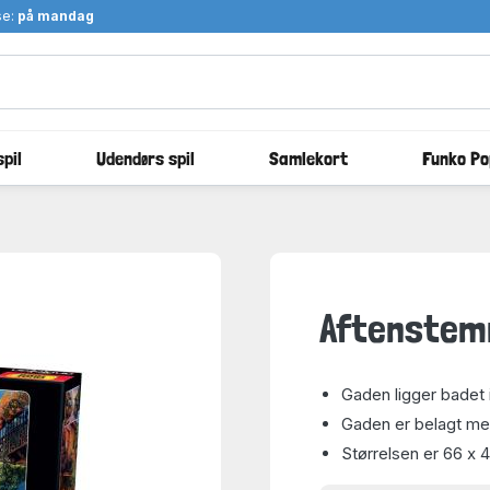
se:
på mandag
pil
Udendørs spil
Samlekort
Funko Po
Aftenstemn
Gaden ligger badet 
Gaden er belagt med
Størrelsen er 66 x 