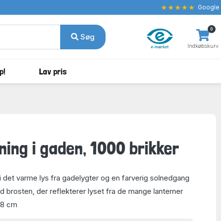
★★★★★
Google
0
Søg
Indkøbskurv
p!
Lav pris
ing i gaden, 1000 brikker
i det varme lys fra gadelygter og en farverig solnedgang
 brosten, der reflekterer lyset fra de mange lanterner
48 cm