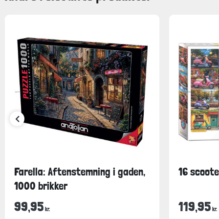
Farella: Aftenstemning i gaden,
16 scoote
1000 brikker
99,95
119,95
kr.
kr.