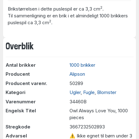
2
Brikstørrelsen i dette puslespil er ca 3,3 cm
.
Til sammenligning er en brik i et almindeligt 1000 brikkers
2
puslespil ca 3,3 cm
.
Overblik
Antal brikker
1000 brikker
Producent
Alipson
Producent varenr.
50289
Kategori
Ugler
,
Fugle
,
Blomster
Varenummer
34460B
Engelsk Titel
Owl Always Love You, 1000
pieces
Stregkode
3667232502893
Advarsel
⚠ Ikke egnet til børn under 3