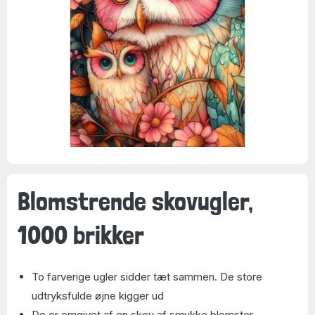
Blomstrende skovugler,
1000 brikker
To farverige ugler sidder tæt sammen. De store
udtryksfulde øjne kigger ud
De er omgivet af en skov af smukke blomster