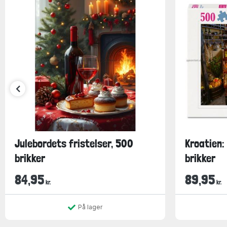
Julebordets fristelser, 500
Kroatien:
brikker
brikker
84,95
89,95
kr.
kr.
På lager