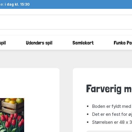
se:
i dag kl. 15:30
pil
Udendørs spil
Samlekort
Funko Po
Farverig m
Boden er fyldt med 
Det er en fest for 
Størrelsen er 48 x 