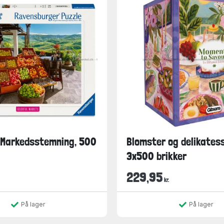
 Markedsstemning, 500
Blomster og delikatess
3x500 brikker
229,95
kr.
På lager
På lager