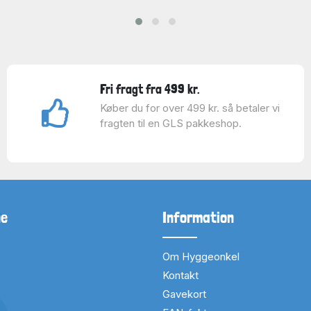
Fri fragt fra 499 kr.
Køber du for over 499 kr. så betaler vi
fragten til en GLS pakkeshop.
ne
Information
Om Hyggeonkel
Kontakt
Gavekort