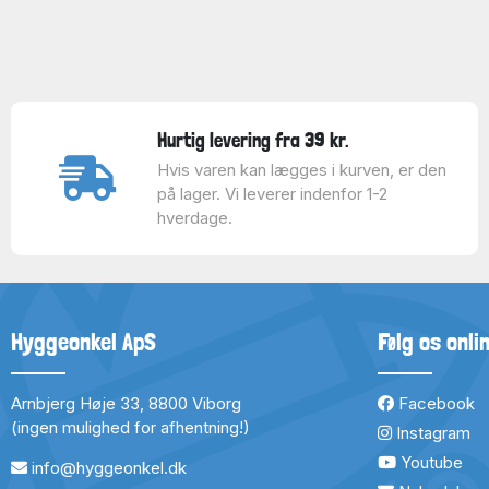
Hurtig levering fra 39 kr.
Hvis varen kan lægges i kurven, er den
på lager. Vi leverer indenfor 1-2
hverdage.
Hyggeonkel ApS
Følg os onli
Arnbjerg Høje 33, 8800 Viborg
Facebook
(ingen mulighed for afhentning!)
Instagram
Youtube
info@hyggeonkel.dk