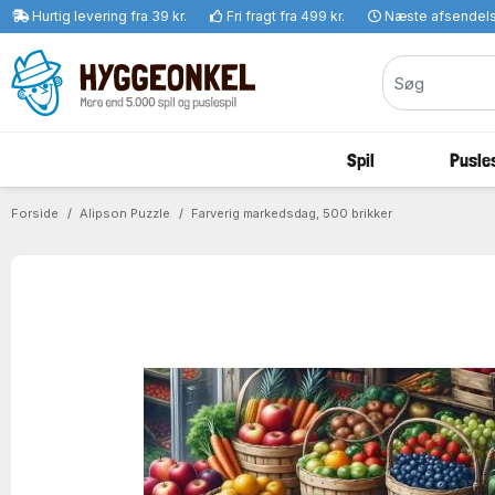
Hurtig levering fra 39 kr.
Fri fragt fra 499 kr.
Næste afsendel
Spil
Pusles
Forside
Alipson Puzzle
Farverig markedsdag, 500 brikker