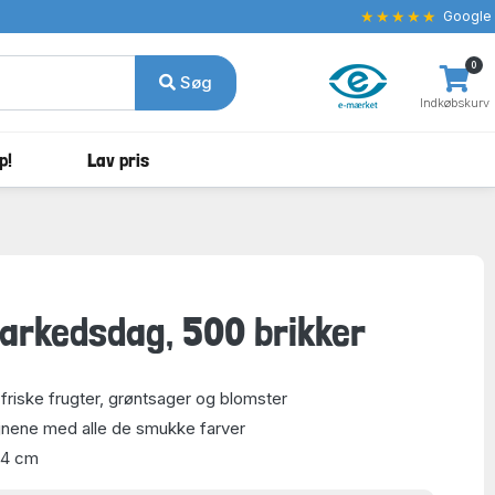
★★★★★
Google
0
Søg
Indkøbskurv
p!
Lav pris
arkedsdag, 500 brikker
friske frugter, grøntsager og blomster
øjnene med alle de smukke farver
34 cm