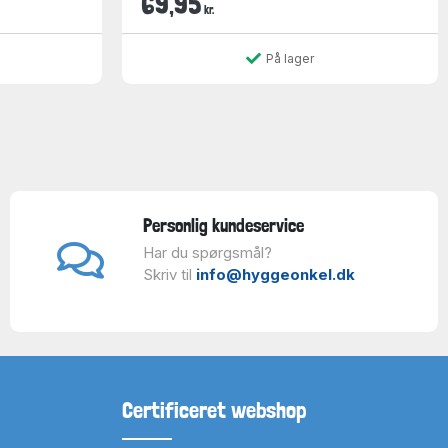
69,95
kr.
På lager
Personlig kundeservice
Har du spørgsmål?
Skriv til
info@hyggeonkel.dk
Certificeret webshop