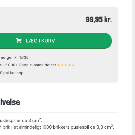
99,95 kr.
LÆG I KURV
morgen kl. 15:30
s
- 2.000+ Google-anmeldelser
★★★★★
GLS pakkeshop
ivelse
2
puslespil er ca 3 cm
.
2
 brik i et almindeligt 1000 brikkers puslespil ca 3,3 cm
.