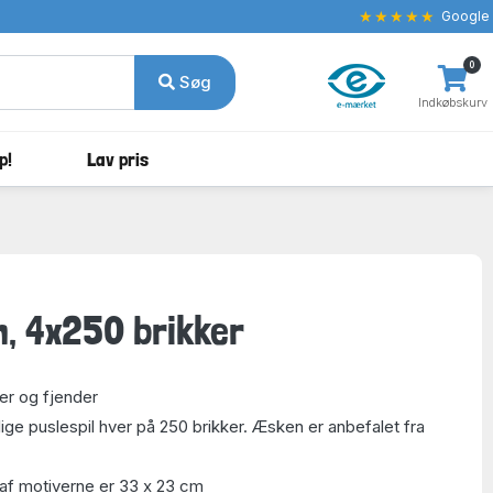
★★★★★
Google
0
Søg
Indkøbskurv
p!
Lav pris
, 4x250 brikker
er og fjender
lige puslespil hver på 250 brikker. Æsken er anbefalet fra
 af motiverne er 33 x 23 cm