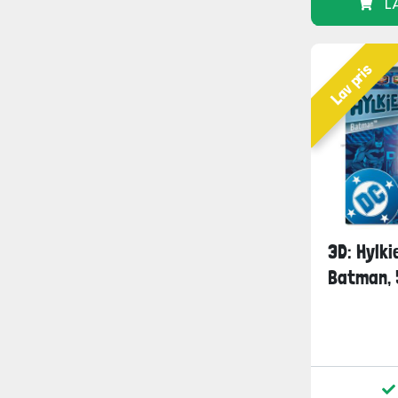
L
Lav pris
3D: Hylki
Batman, 