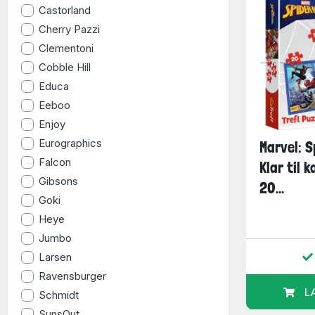
Castorland
Cherry Pazzi
Clementoni
Cobble Hill
Educa
Eeboo
Enjoy
Eurographics
Marvel: 
Falcon
Klar til k
Gibsons
20...
Goki
Heye
Jumbo
Larsen
Ravensburger
L
Schmidt
SunsOut