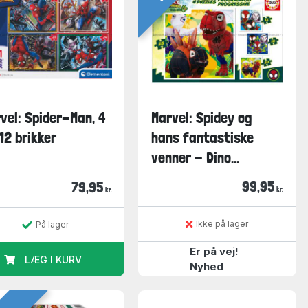
vel: Spider-Man, 4
Marvel: Spidey og
, 12 brikker
hans fantastiske
venner - Dino...
99,95
79,95
kr.
kr.
Ikke på lager
På lager
Er på vej!
LÆG I KURV
Nyhed