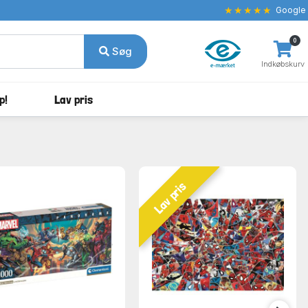
★★★★★
Google
0
Søg
Indkøbskurv
p!
Lav pris
Lav pris