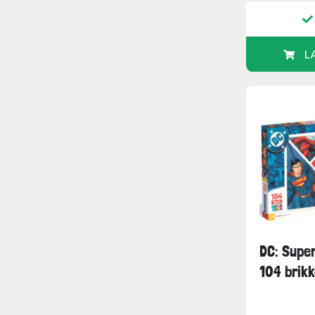
L
DC: Supe
104 brikk