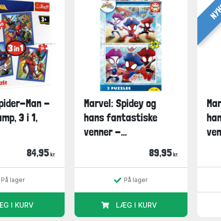
NY
Spider-Man -
Marvel: Spidey og
Mar
amp, 3 i 1,
hans fantastiske
han
venner -...
ven
84,95
89,95
kr.
kr.
På lager
På lager
ÆG I KURV
LÆG I KURV