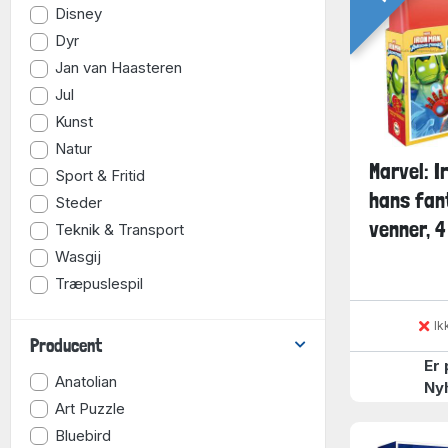
Disney
Dyr
Jan van Haasteren
Jul
Kunst
Natur
Marvel: I
Sport & Fritid
hans fan
Steder
venner, 4 i
Teknik & Transport
Wasgij
Træpuslespil
Ik
Producent
Er 
Anatolian
Ny
Art Puzzle
Bluebird