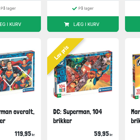
På lager
På lager
ÆG I KURV
LÆG I KURV
Lav pris
rman overalt,
DC: Superman, 104
Mar
er
brikker
bri
119,95
59,95
kr.
kr.