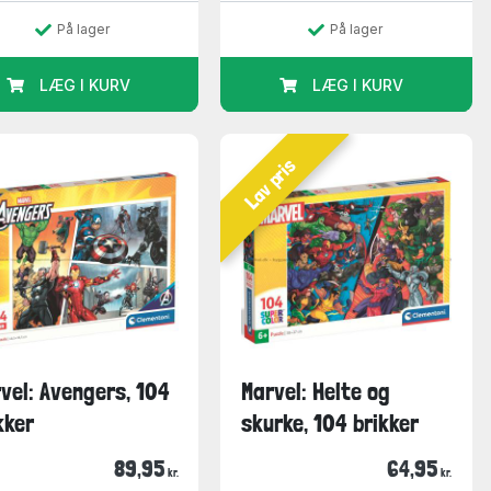
På lager
På lager
LÆG I KURV
LÆG I KURV
Lav pris
vel: Avengers, 104
Marvel: Helte og
kker
skurke, 104 brikker
89,95
64,95
kr.
kr.