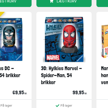
ÆG I KURV
LÆG I KURV
es DC -
3D: Hylkies Marvel -
Mar
54 brikker
Spider-Man, 54
han
brikker
venn
69,95
99,95
kr.
kr.
På lager
På lager