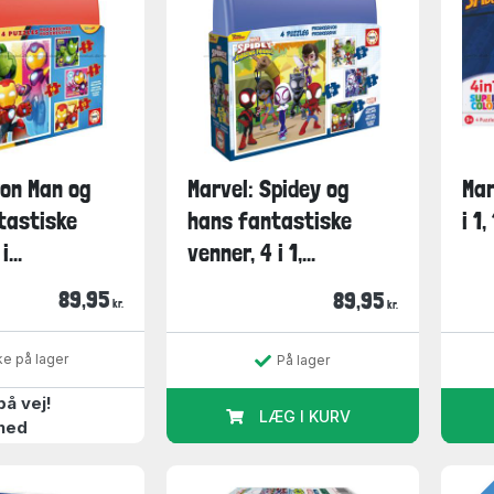
ron Man og
Marvel: Spidey og
Mar
tastiske
hans fantastiske
i 1
...
venner, 4 i 1,...
89,95
89,95
kr.
kr.
ke på lager
På lager
på vej!
LÆG I KURV
hed