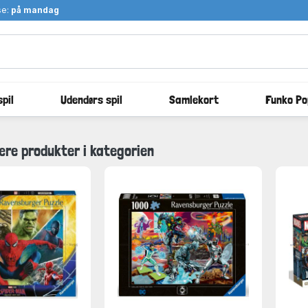
se:
på mandag
pil
Udendørs spil
Samlekort
Funko Po
ære produkter i kategorien