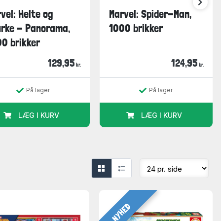
vel: Helte og
Marvel: Spider-Man,
urke - Panorama,
1000 brikker
0 brikker
129,95
124,95
kr.
kr.
På lager
På lager
LÆG I KURV
LÆG I KURV
NYHED