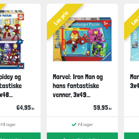
Lav pris
Lav 
pidey og
Marvel: Iron Man og
Mar
tastiske
hans fantastiske
3x4
x48...
venner, 3x49...
64,95
59,95
kr.
kr.
På lager
På lager