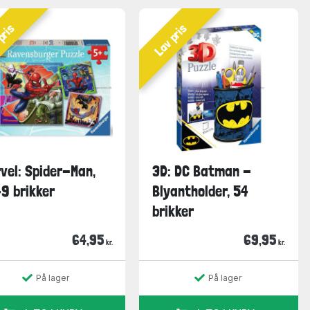
pris
Lav pris
vel: Spider-Man,
3D: DC Batman -
9 brikker
Blyantholder, 54
brikker
64,95
69,95
kr.
kr.
På lager
På lager