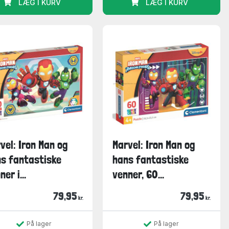
LÆG I KURV
LÆG I KURV
vel: Iron Man og
Marvel: Iron Man og
s fantastiske
hans fantastiske
er i...
venner, 60...
79,95
79,95
kr.
kr.
På lager
På lager