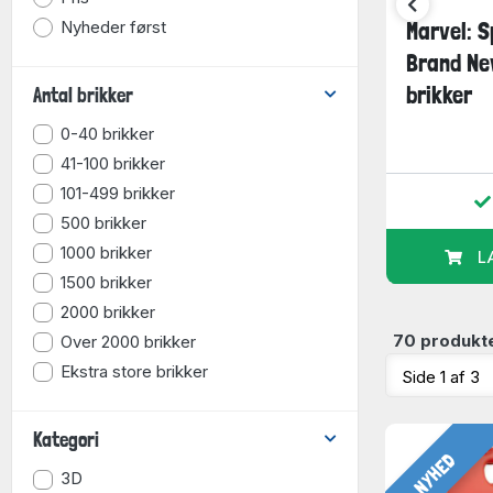
Nyheder først
04
Marvel: Avengers -
Marvel: 
Endgame, 1000
Brand Ne
brikker
brikker
Antal brikker
0-40 brikker
79,95
99,95
kr.
kr.
41-100 brikker
101-499 brikker
r
På lager
500 brikker
1000 brikker
URV
LÆG I KURV
L
1500 brikker
2000 brikker
70 produkte
Over 2000 brikker
Ekstra store brikker
Kategori
NYHED
3D