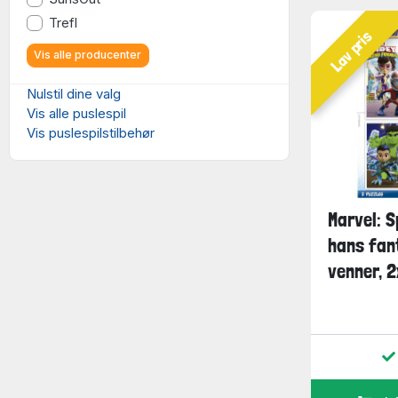
Trefl
Lav pris
Vis alle producenter
Nulstil dine valg
Vis alle puslespil
Vis puslespilstilbehør
Marvel: S
hans fan
venner, 2