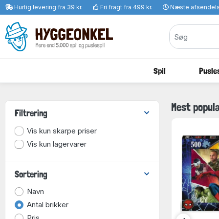
Hurtig levering fra 39 kr.
Fri fragt fra 499 kr.
Næste afsendel
Spil
Pusles
Mest popul
Filtrering
Vis kun skarpe priser
Vis kun lagervarer
Sortering
Navn
Antal brikker
Pris