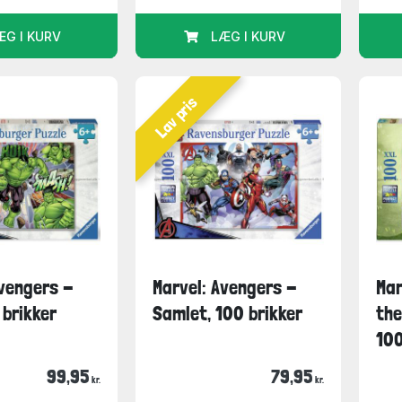
ÆG I KURV
LÆG I KURV
Lav pris
Avengers -
Marvel: Avengers -
Mar
 brikker
Samlet, 100 brikker
the
100
99,95
79,95
kr.
kr.