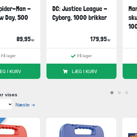
Spider-Man -
DC: Justice League -
Mar
w Day, 500
Cyborg, 1000 brikker
sk
100
89,95
179,95
kr.
kr.
På lager
På lager
ÆG I KURV
LÆG I KURV
r vises
Næste
→