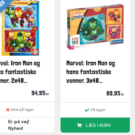
HED
vel: Iron Man og
Marvel: Iron Man og
s fantastiske
hans fantastiske
ner, 2x48...
venner, 3x48...
94,95
89,95
kr.
kr.
Ikke på lager
På lager
Er på vej!
LÆG I KURV
Nyhed