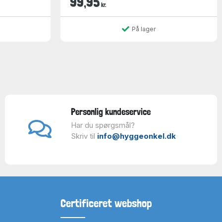
99,95
kr.
På lager
Personlig kundeservice
Har du spørgsmål?
Skriv til
info@hyggeonkel.dk
Certificeret webshop