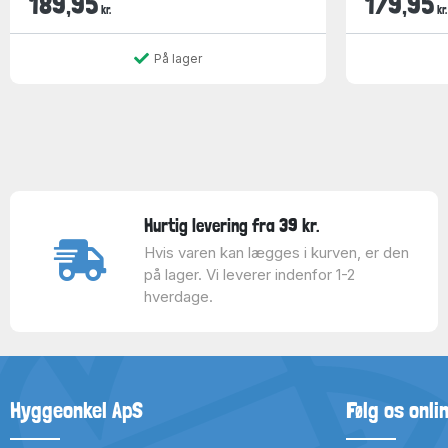
189,95
179,95
kr.
kr.
På lager
Hurtig levering fra 39 kr.
Hvis varen kan lægges i kurven, er den
på lager. Vi leverer indenfor 1-2
hverdage.
Hyggeonkel ApS
Følg os onli