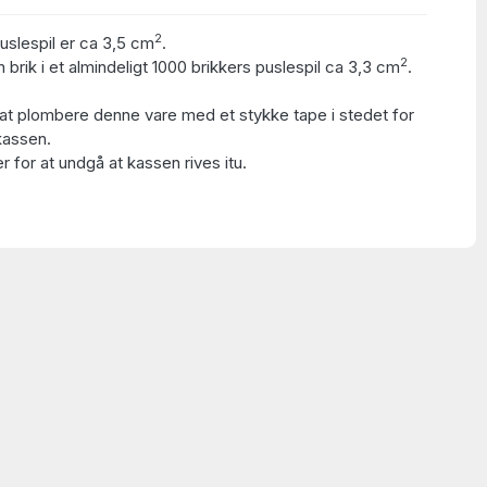
2
puslespil er ca 3,5 cm
.
2
 brik i et almindeligt 1000 brikkers puslespil ca 3,3 cm
.
at plombere denne vare med et stykke tape i stedet for
kassen.
 for at undgå at kassen rives itu.