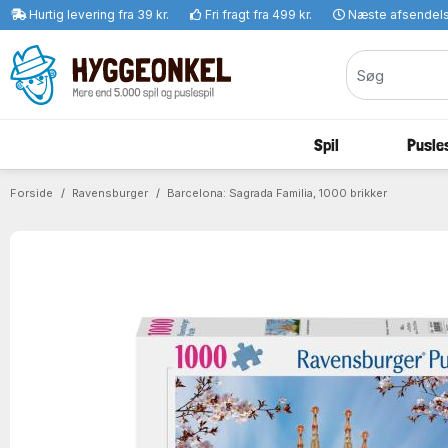
Hurtig levering fra 39 kr.
Fri fragt fra 499 kr.
Næste afsendel
Spil
Pusles
Forside
Ravensburger
Barcelona: Sagrada Familia, 1000 brikker