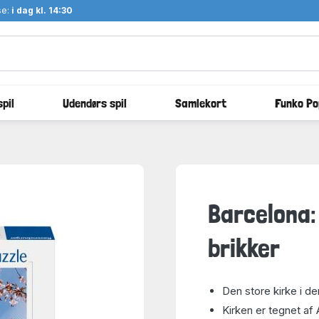
se:
i dag kl. 14:30
pil
Udendørs spil
Samlekort
Funko Po
Barcelona:
brikker
Den store kirke i d
Kirken er tegnet af