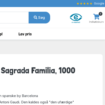
★★★★★
Google
0
Søg
Indkøbskurv
p!
Lav pris
 Sagrada Familia, 1000
en spanske by Barcelona
 Antoni Gaudi. Den kaldes også "den ufærdige"