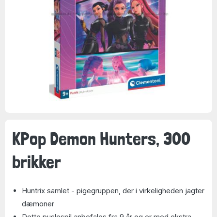
KPop Demon Hunters, 300
brikker
Huntrix samlet - pigegruppen, der i virkeligheden jagter
dæmoner
Dette puslespil anbefales fra 9 år og er med ekstra