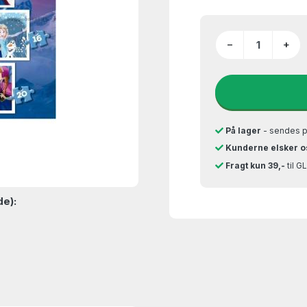
−
+
På lager
- sendes 
Kunderne elsker o
Fragt kun 39,-
til 
de):