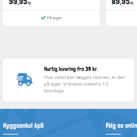
99,95
89,95
kr.
kr.
På lager
Hurtig levering fra 39 kr.
Hvis varen kan lægges i kurven, er den
på lager. Vi leverer indenfor 1-2
hverdage.
Hyggeonkel ApS
Følg os onli