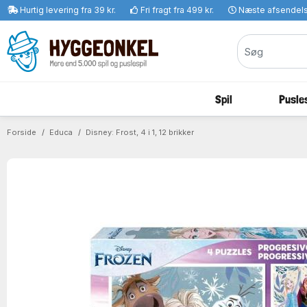
Hurtig levering fra 39 kr.
Fri fragt fra 499 kr.
Næste afsendel
Spil
Pusles
Forside
Educa
Disney: Frost, 4 i 1, 12 brikker