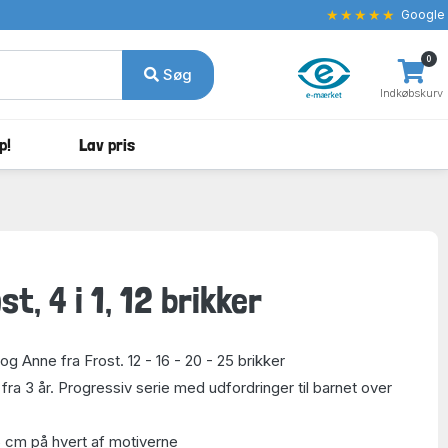
★★★★★
Google
0
Søg
Indkøbskurv
p!
Lav pris
st, 4 i 1, 12 brikker
g Anne fra Frost. 12 - 16 - 20 - 25 brikker
ra 3 år. Progressiv serie med udfordringer til barnet over
16 cm på hvert af motiverne