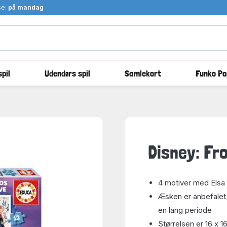
se:
på mandag
pil
Udendørs spil
Samlekort
Funko Po
Disney: Fro
4 motiver med Elsa o
Æsken er anbefalet f
en lang periode
Størrelsen er 16 x 