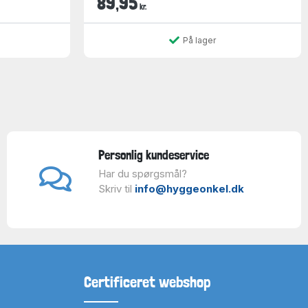
89,95
kr.
På lager
Personlig kundeservice
Har du spørgsmål?
Skriv til
info@hyggeonkel.dk
Certificeret webshop