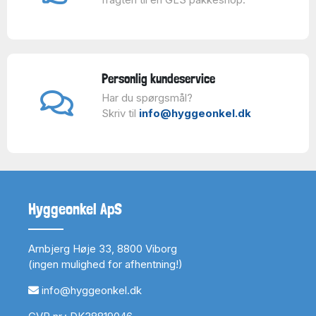
Personlig kundeservice
Har du spørgsmål?
Skriv til
info@hyggeonkel.dk
Hyggeonkel ApS
Arnbjerg Høje 33, 8800 Viborg
(ingen mulighed for afhentning!)
info@hyggeonkel.dk