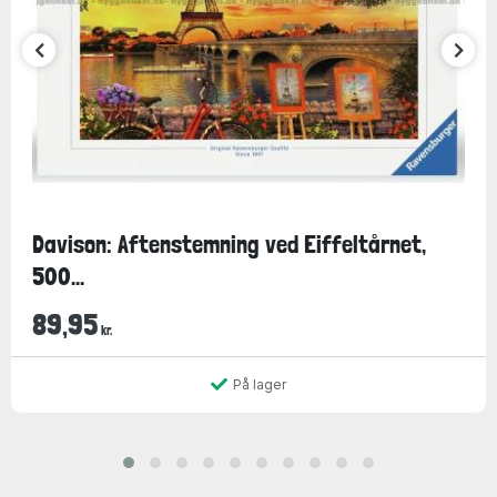
Davison: Aftenstemning ved Eiffeltårnet,
500...
89,95
kr.
På lager