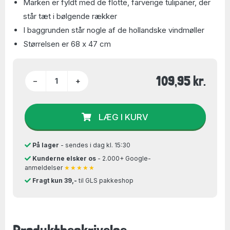
Marken er fyldt med de flotte, farverige tulipaner, der
står tæt i bølgende rækker
I baggrunden står nogle af de hollandske vindmøller
Størrelsen er 68 x 47 cm
109,95 kr.
−
+
LÆG I KURV
På lager
- sendes i dag kl. 15:30
Kunderne elsker os
- 2.000+ Google-
anmeldelser
★★★★★
Fragt kun 39,-
til GLS pakkeshop