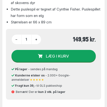
af skovens dyr
Dette puslespil er tegnet af Cynthie Fisher. Puslespillet
har form som en elg
Størrelsen er 66 x 89 cm
149,95 kr.
−
+
LÆG I KURV
På lager
- sendes på mandag
Kunderne elsker os
- 2.000+ Google-
anmeldelser
★★★★★
Fragt kun 39,-
til GLS pakkeshop
Bemærk! Der er
kun 2 stk. på lager