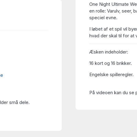
One Night Ultimate Werew
en rolle: Varulv, seer, 
speciel evne.
I løbet af et spil vil by
hvad der skal til for at 
Æsken indeholder:
16 kort og 16 brikker.
Engelske spilleregler.
ne
På videoen kan du se p
older små dele.