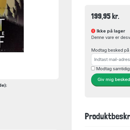
199,95 kr.
Ikke på lager
Denne vare er desvæ
Modtag besked på e-
Modtag samtidig
Giv mig beske
de):
Produktbeskr