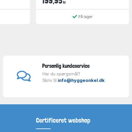
199,95
kr.
På lager
Personlig kundeservice
Har du spørgsmål?
Skriv til
info@hyggeonkel.dk
Certificeret webshop