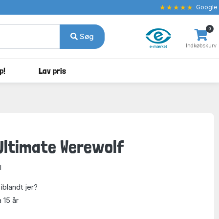
★★★★★
Google
0
Søg
Indkøbskurv
p!
Lav pris
Ultimate Werewolf
l
iblandt jer?
a 15 år