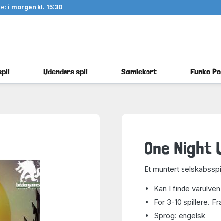
se:
i morgen kl. 15:30
pil
Udendørs spil
Samlekort
Funko Po
One Night 
Et muntert selskabsspi
Kan I finde varulven 
For 3-10 spillere. Fr
Sprog: engelsk