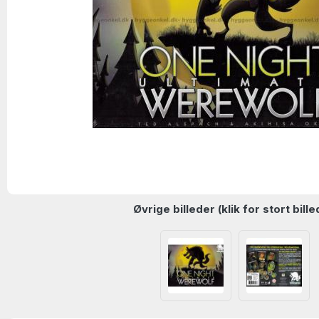
Øvrige billeder (klik for stort bille