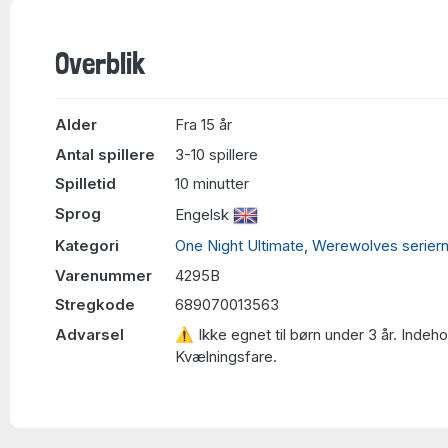
Overblik
Alder
Fra 15 år
Antal spillere
3-10 spillere
Spilletid
10 minutter
Sprog
Engelsk
Kategori
One Night Ultimate
,
Werewolves serier
Varenummer
4295B
Stregkode
689070013563
Advarsel
⚠ Ikke egnet til børn under 3 år. Indeh
Kvælningsfare.