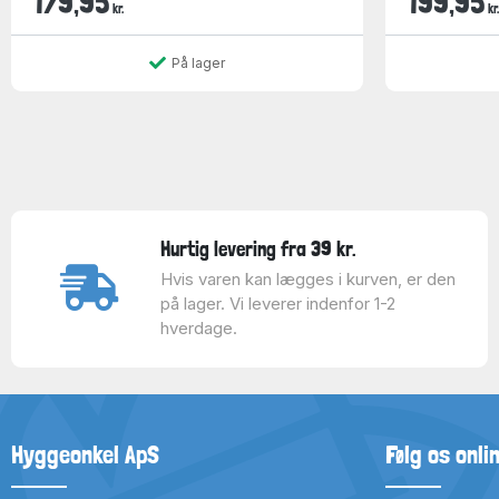
179,95
199,95
kr.
kr.
På lager
Hurtig levering fra 39 kr.
Hvis varen kan lægges i kurven, er den
på lager. Vi leverer indenfor 1-2
hverdage.
Hyggeonkel ApS
Følg os onli