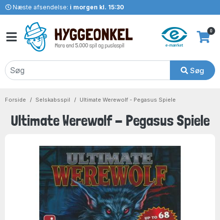
Næste afsendelse:
i morgen kl. 15:30
0
Søg
Forside
Selskabsspil
Ultimate Werewolf - Pegasus Spiele
Ultimate Werewolf - Pegasus Spiele