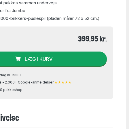
emt pakkes sammen undervejs
r fra Jumbo
 1000-brikkers-puslespil (pladen måler 72 x 52 cm.)
399,95 kr.
LÆG I KURV
dag kl. 15:30
s
- 2.000+ Google-anmeldelser
★★★★★
GLS pakkeshop
ivelse