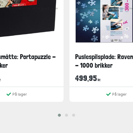
småtte: Portapuzzle -
Puslespilsplade: Rave
ker
- 1000 brikker
499,95
.
kr.
På lager
På lager