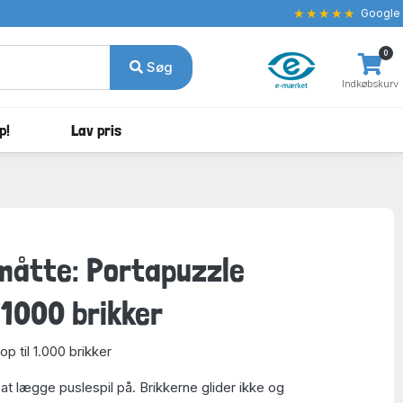
★★★★★
Google
0
Søg
Indkøbskurv
p!
Lav pris
måtte: Portapuzzle
1000 brikker
op til 1.000 brikker
l at lægge puslespil på. Brikkerne glider ikke og