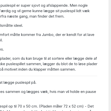
puslespil er super sjovt og afslappende. Men nogle
færdig og vil gerne kunne lægge sit puslespil lidt væk
forfra næste gang, man finder det frem.
ilsmåtte ideel.
fort måtte kommer fra Jumbo, der er kendt for at lave
l.
s.
lader, som du kan bruge til at sortere eller lægge dele af
kke puslespillet sammen, lægger du blot de to løse plader
på motivet inden du klapper måtten sammen.
 at lægge puslespil på.
es sammen og lægges væk, hvis man vil holde en pause
spil op til 70 x 50 cm. (Pladen måler 72 x 52 cm) - Det