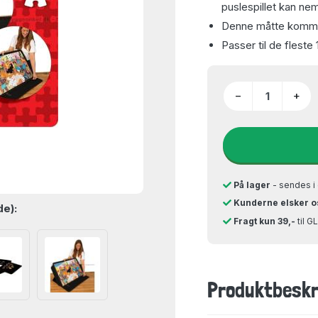
puslespillet kan n
Denne måtte komme
Passer til de fleste
−
+
På lager
- sendes i 
Kunderne elsker o
de):
Fragt kun 39,-
til 
Produktbeskr