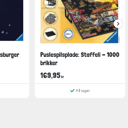
nsburger
Puslespilsplade: Staffeli - 1000
brikker
169,95
kr.
På lager