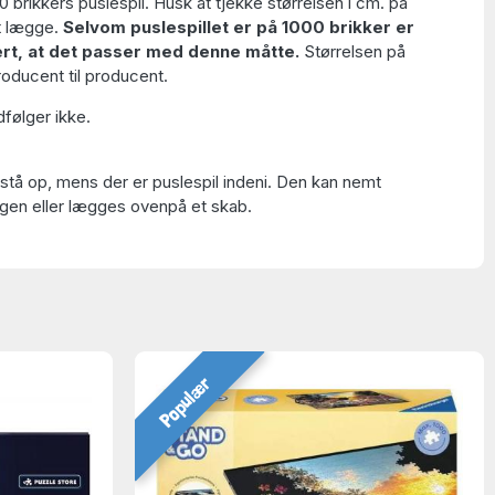
00 brikkers puslespil. Husk at tjekke størrelsen i cm. på
t lægge.
Selvom puslespillet er på 1000 brikker er
ert, at det passer med denne måtte.
Størrelsen på
producent til producent.
følger ikke.
tå op, mens der er puslespil indeni. Den kan nemt
gen eller lægges ovenpå et skab.
Populær