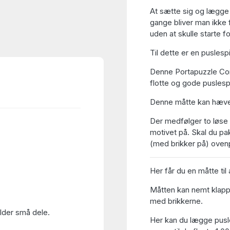
At sætte sig og lægge 
gange bliver man ikke 
uden at skulle starte 
Til dette er en puslesp
Denne Portapuzzle Com
flotte og gode puslespi
Denne måtte kan hæve
Der medfølger to løse p
motivet på. Skal du pa
(med brikker på) oven
Her får du en måtte til
Måtten kan nemt klapp
med brikkerne.
older små dele.
Her kan du lægge pusle