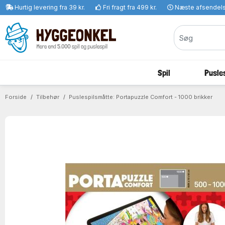
Hurtig levering fra 39 kr.
Fri fragt fra 499 kr.
Næste afsendel
Spil
Pusles
Forside
Tilbehør
Puslespilsmåtte: Portapuzzle Comfort - 1000 brikker