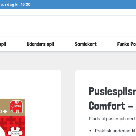
se:
i dag kl. 15:30
pil
Udendørs spil
Samlekort
Funko Po
Puslespils
Comfort - 
Plads til puslespil med 
Praktisk underlag ti