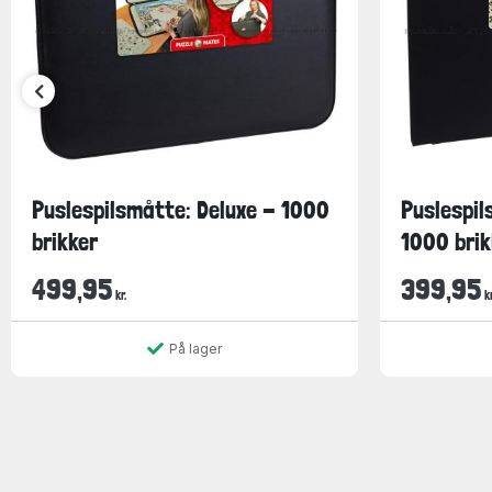
Puslespilsmåtte: Deluxe - 1000
Puslespil
brikker
1000 brik
499,95
399,95
kr.
kr
På lager