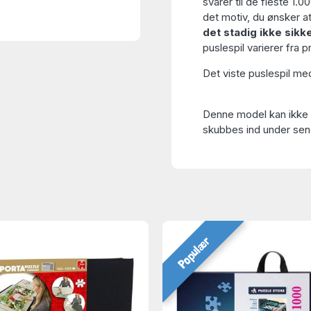
svarer til de fleste 1.0
det motiv, du ønsker a
det stadig ikke sikk
puslespil varierer fra 
Det viste puslespil med
Denne model kan ikke s
skubbes ind under sen
Populær