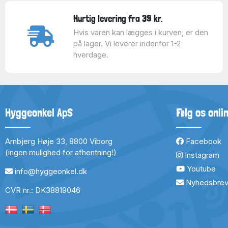
Hurtig levering fra 39 kr.
Hvis varen kan lægges i kurven, er den
på lager. Vi leverer indenfor 1-2
hverdage.
Hyggeonkel ApS
Følg os onli
Arnbjerg Høje 33, 8800 Viborg
Facebook
(ingen mulighed for afhentning!)
Instagram
Youtube
info@hyggeonkel.dk
Nyhedsbre
CVR nr.: DK38819046