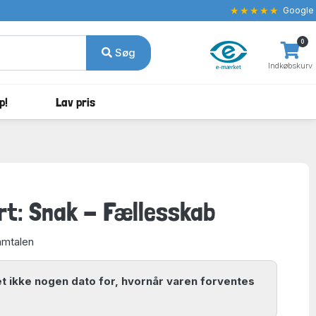
★★★★★
Google
0
Søg
Indkøbskurv
p!
Lav pris
t: Snak - Fællesskab
amtalen
ket ikke nogen dato for, hvornår varen forventes