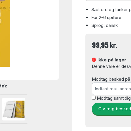
Sæt ord og tanker p
For 2-6 spillere
Sprog: dansk
99,95 kr.
Ikke på lager
Denne vare er desvæ
Modtag besked på e-
de):
Modtag samtidig
Giv mig beske