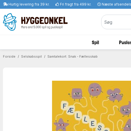
Hurtig levering fra 39 kr.
Fri fragt fra 499 kr.
Næste afsendel
Spil
Pusles
Forside
Selskabsspil
Samtalekort: Snak - Fællesskab