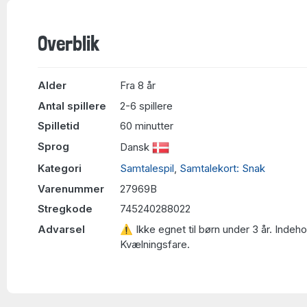
Overblik
Alder
Fra 8 år
Antal spillere
2-6 spillere
Spilletid
60 minutter
Sprog
Dansk
Kategori
Samtalespil
,
Samtalekort: Snak
Varenummer
27969B
Stregkode
745240288022
Advarsel
⚠ Ikke egnet til børn under 3 år. Indeh
Kvælningsfare.