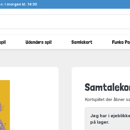
se:
i morgen kl. 14:30
pil
Udendørs spil
Samlekort
Funko Po
Samtalekor
Kortspillet der åbner s
Jeg har i øjeblik
på lager.