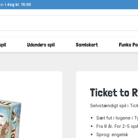
se:
i dag kl. 15:30
pil
Udendørs spil
Samlekort
Funko Po
Ticket to 
Selvstændigt spil i Tic
Sæt fut i togene i 
Fra 8 år. For 2-5 spi
Sprog: engelsk