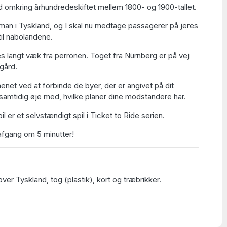
 omkring århundredeskiftet mellem 1800- og 1900-tallet.
r man i Tyskland, og I skal nu medtage passagerer på jeres
til nabolandene.
s langt væk fra perronen. Toget fra Nürnberg er på vej
gård.
enet ved at forbinde de byer, der er angivet på dit
 samtidig øje med, hvilke planer dine modstandere har.
l er et selvstændigt spil i Ticket to Ride serien.
afgang om 5 minutter!
over Tyskland, tog (plastik), kort og træbrikker.