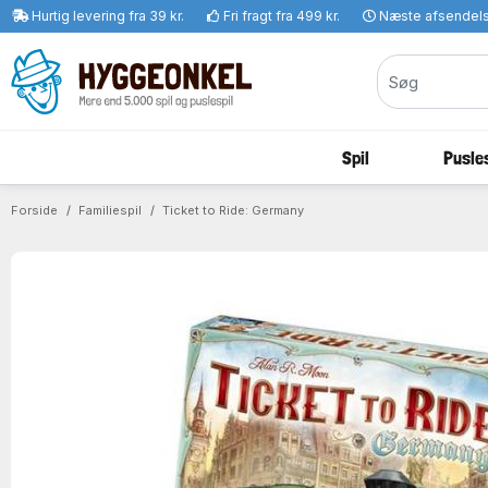
Hurtig levering fra 39 kr.
Fri fragt fra 499 kr.
Næste afsendel
Spil
Pusles
Forside
Familiespil
Ticket to Ride: Germany