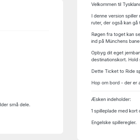
Velkommen til Tyskland
I denne version spille
ruter, der også kan gå 
Røgen fra toget kan se
ind på Münchens bane
Opbyg dit eget jernban
destinationskort. Hold
Dette Ticket to Ride spi
Hop om bord - der er 
Æsken indeholder:
older små dele.
1 spilleplade med kort 
Engelske spilleregler.