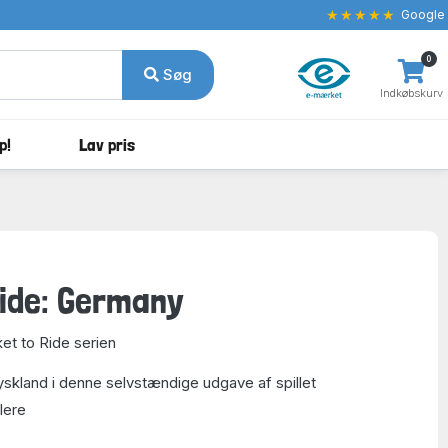
★★★★★
Google
0
Søg
Indkøbskurv
p!
Lav pris
Ride: Germany
ket to Ride serien
Tyskland i denne selvstændige udgave af spillet
llere