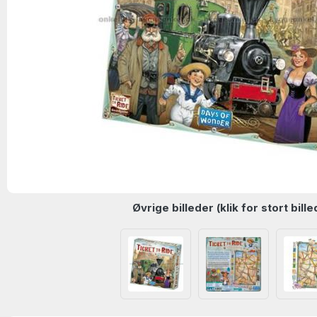
Øvrige billeder (klik for stort bille