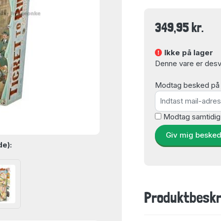
349,95 kr.
Ikke på lager
Denne vare er desvæ
Modtag besked på e-
Modtag samtidig
Giv mig beske
de):
Produktbeskr