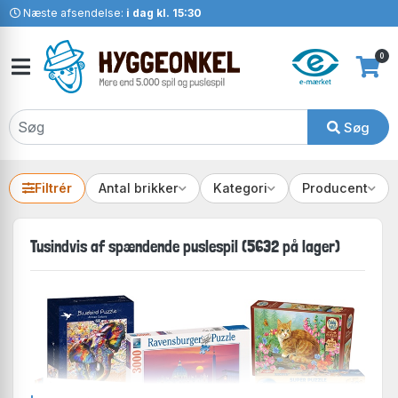
Næste afsendelse:
i dag kl. 15:30
0
Søg
Filtrér
Antal brikker
Kategori
Producent
Tusindvis af spændende puslespil (5632 på lager)