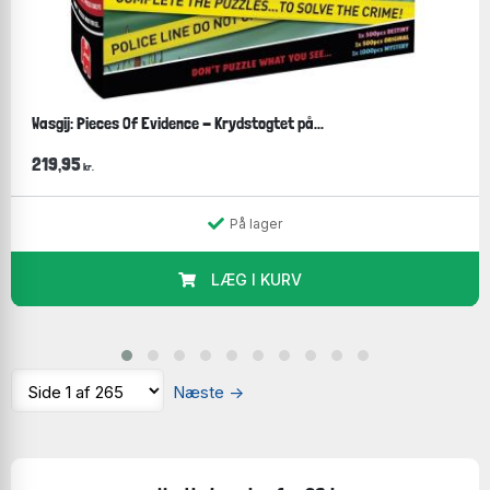
Wasgij: Pieces Of Evidence - Krydstogtet på...
219,95
kr.
På lager
LÆG I KURV
Jeg lægger ofte selv puslespil. Her et 3D-puslespil
sammen med min søn.
Vi diskuterer stadig hvem der ser mest koncentreret
ud på billedet!
Næste
→