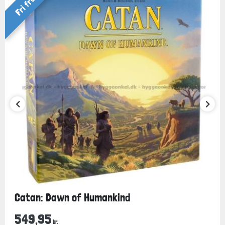
Fri fragt
Catan: Dawn of Humankind
549,95
kr.