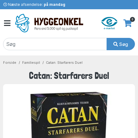
Næste afsendelse:
på mandag
0
Søg
Forside
Familiespil
Catan: Starfarers Duel
Catan: Starfarers Duel