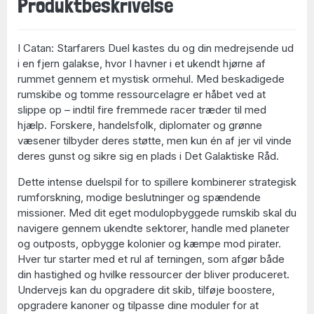
Produktbeskrivelse
I Catan: Starfarers Duel kastes du og din medrejsende ud
i en fjern galakse, hvor I havner i et ukendt hjørne af
rummet gennem et mystisk ormehul. Med beskadigede
rumskibe og tomme ressourcelagre er håbet ved at
slippe op – indtil fire fremmede racer træder til med
hjælp. Forskere, handelsfolk, diplomater og grønne
væsener tilbyder deres støtte, men kun én af jer vil vinde
deres gunst og sikre sig en plads i Det Galaktiske Råd.
Dette intense duelspil for to spillere kombinerer strategisk
rumforskning, modige beslutninger og spændende
missioner. Med dit eget modulopbyggede rumskib skal du
navigere gennem ukendte sektorer, handle med planeter
og outposts, opbygge kolonier og kæmpe mod pirater.
Hver tur starter med et rul af terningen, som afgør både
din hastighed og hvilke ressourcer der bliver produceret.
Undervejs kan du opgradere dit skib, tilføje boostere,
opgradere kanoner og tilpasse dine moduler for at