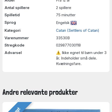
Alder
Fra 12 år
Antal spillere
2 spillere
Spilletid
75 minutter
Sprog
Engelsk
Kategori
Catan (Settlers of Catan)
Varenummer
33530B
Stregkode
029877030118
Advarsel
⚠ Ikke egnet til børn under 3
år. Indeholder små dele.
Kvælningsfare.
Andre relevante produkter