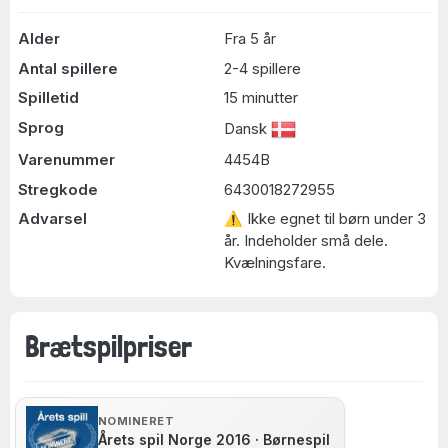
Alder
Fra 5 år
Antal spillere
2-4 spillere
Spilletid
15 minutter
Sprog
Dansk
Varenummer
4454B
Stregkode
6430018272955
Advarsel
⚠ Ikke egnet til børn under 3
år. Indeholder små dele.
Kvælningsfare.
Brætspilpriser
NOMINERET
Årets spil Norge 2016 · Børnespil