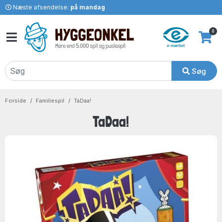
Næste afsendelse:
på mandag
0
Søg
Forside
Familiespil
TaDaa!
TaDaa!