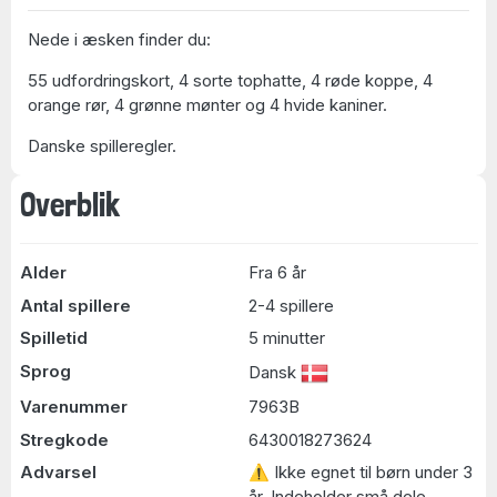
Nede i æsken finder du:
55 udfordringskort, 4 sorte tophatte, 4 røde koppe, 4
orange rør, 4 grønne mønter og 4 hvide kaniner.
Danske spilleregler.
Overblik
Alder
Fra 6 år
Antal spillere
2-4 spillere
Spilletid
5 minutter
Sprog
Dansk
Varenummer
7963B
Stregkode
6430018273624
Advarsel
⚠ Ikke egnet til børn under 3
år. Indeholder små dele.