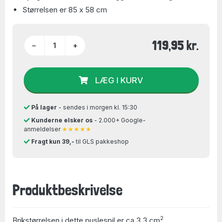
Størrelsen er 85 x 58 cm
119,95 kr.
−
+
LÆG I KURV
På lager
- sendes i morgen kl. 15:30
Kunderne elsker os
- 2.000+ Google-
anmeldelser
★★★★★
Fragt kun 39,-
til GLS pakkeshop
Produktbeskrivelse
2
Brikstørrelsen i dette puslespil er ca 3,3 cm
.